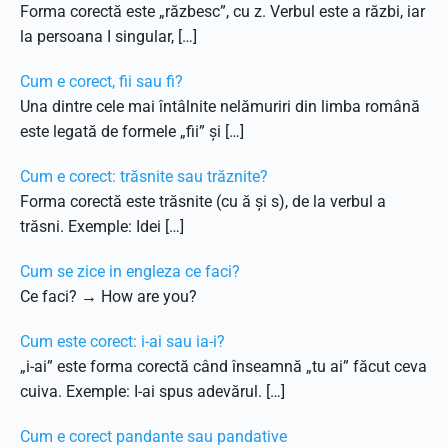
Forma corectă este „răzbesc”, cu z. Verbul este a răzbi, iar
la persoana I singular, […]
Cum e corect, fii sau fi?
Una dintre cele mai întâlnite nelămuriri din limba română
este legată de formele „fii” și […]
Cum e corect: trăsnite sau trăznite?
Forma corectă este trăsnite (cu ă și s), de la verbul a
trăsni. Exemple: Idei […]
Cum se zice in engleza ce faci?
Ce faci? → How are you?
Cum este corect: i-ai sau ia-i?
„i-ai” este forma corectă când înseamnă „tu ai” făcut ceva
cuiva. Exemple: I-ai spus adevărul. […]
Cum e corect pandante sau pandative