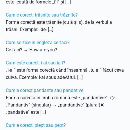
este legată de formele „fii” și […]
Cum e corect: trăsnite sau trăznite?
Forma corectă este trăsnite (cu ă și s), de la verbul a
trăsni. Exemple: Idei […]
Cum se zice in engleza ce faci?
Ce faci? → How are you?
Cum este corect: i-ai sau ia-i?
„i-ai” este forma corectă când înseamnă „tu ai” făcut ceva
cuiva. Exemple: I-ai spus adevărul. […]
Cum e corect pandante sau pandative
Forma corectă în limba română este „pandantive”. 👉
„Pandantiv” (singular) → „pandantive” (plural)❌
„pandative” este […]
Cum e corect, piept sau pept?