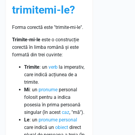
trimitemi-le?
Forma corectă este "trimite-mi-le".
Trimite-mi-le
este o construcție
corectă în limba română și este
formată din trei cuvinte:
Trimite
: un
verb
la imperativ,
care indică acțiunea de a
trimite.
Mi
: un
pronume
personal
folosit pentru a indica
posesia în prima persoană
singular (în acest
caz
, "mă").
Le
: un
pronume personal
care indică un
obiect
direct
plural de persoana a treia (în