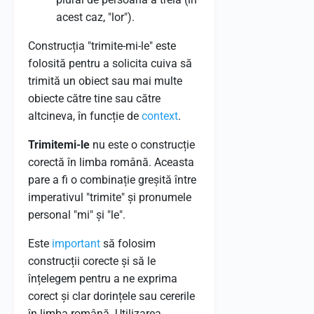
acest caz, "lor").
Construcția "trimite-mi-le" este
folosită pentru a solicita cuiva să
trimită un obiect sau mai multe
obiecte către tine sau către
altcineva, în funcție de
context
.
Trimitemi-le
nu este o construcție
corectă în limba română. Aceasta
pare a fi o combinație greșită între
imperativul "trimite" și pronumele
personal "mi" și "le".
Este
important
să folosim
construcții corecte și să le
înțelegem pentru a ne exprima
corect și clar dorințele sau cererile
în limba română. Utilizarea