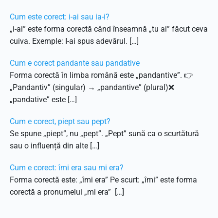
Cum este corect: i-ai sau ia-i?
„i-ai” este forma corectă când înseamnă „tu ai” făcut ceva
cuiva. Exemple: I-ai spus adevărul. […]
Cum e corect pandante sau pandative
Forma corectă în limba română este „pandantive”. 👉
„Pandantiv” (singular) → „pandantive” (plural)❌
„pandative” este […]
Cum e corect, piept sau pept?
Se spune „piept”, nu „pept”. „Pept” sună ca o scurtătură
sau o influență din alte […]
Cum e corect: îmi era sau mi era?
Forma corectă este: „îmi era” Pe scurt: „îmi” este forma
corectă a pronumelui „mi era” […]