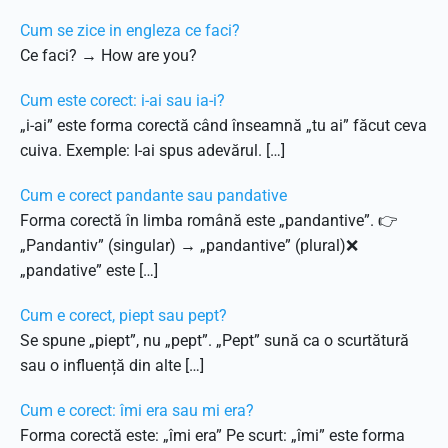
Cum se zice in engleza ce faci?
Ce faci? → How are you?
Cum este corect: i-ai sau ia-i?
„i-ai” este forma corectă când înseamnă „tu ai” făcut ceva
cuiva. Exemple: I-ai spus adevărul. […]
Cum e corect pandante sau pandative
Forma corectă în limba română este „pandantive”. 👉
„Pandantiv” (singular) → „pandantive” (plural)❌
„pandative” este […]
Cum e corect, piept sau pept?
Se spune „piept”, nu „pept”. „Pept” sună ca o scurtătură
sau o influență din alte […]
Cum e corect: îmi era sau mi era?
Forma corectă este: „îmi era” Pe scurt: „îmi” este forma