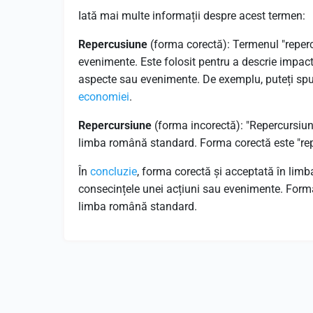
Iată mai multe informații despre acest termen:
Repercusiune
(forma corectă): Termenul "reperc
evenimente. Este folosit pentru a descrie impac
aspecte sau evenimente. De exemplu, puteți sp
economiei
.
Repercursiune
(forma incorectă): "Repercursiune
limba română standard. Forma corectă este "rep
În
concluzie
, forma corectă și acceptată în limb
consecințele unei acțiuni sau evenimente. Forma
limba română standard.