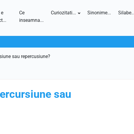
 e
Ce
Curiozitati...
Sinonime...
Silabe..
t...
inseamna...
rsiune sau repercusiune?
percursiune sau