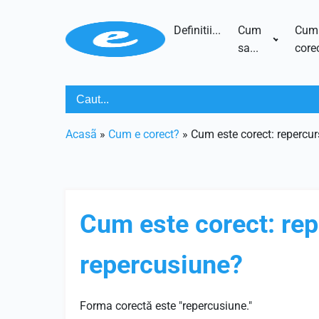
Definitii...
Cum
Cum
sa...
corec
Acasã
»
Cum e corect?
»
Cum este corect: repercu
Cum este corect: re
repercusiune?
Forma corectă este "repercusiune."