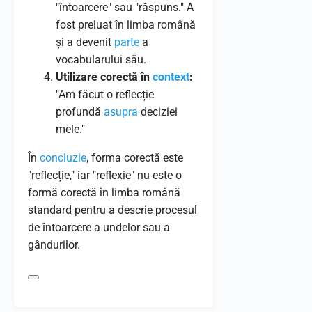
"întoarcere" sau "răspuns." A
fost preluat în limba română
și a devenit
parte
a
vocabularului său.
Utilizare corectă în
context
:
"Am făcut o reflecție
profundă
asupra
deciziei
mele."
În
concluzie
, forma corectă este
"reflecție," iar "reflexie" nu este o
formă corectă în limba română
standard pentru a descrie procesul
de întoarcere a undelor sau a
gândurilor.