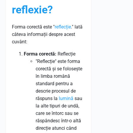
reflexie?
Forma corectă este "
reflecție
." Iată
câteva informații despre acest
cuvânt:
Forma corectă:
Reflecție
"Reflecție" este forma
corectă și se folosește
în limba română
standard pentru a
descrie procesul de
răspuns la
lumină
sau
la alte tipuri de undă,
care se întorc sau se
răspândesc într-o altă
direcție atunci când