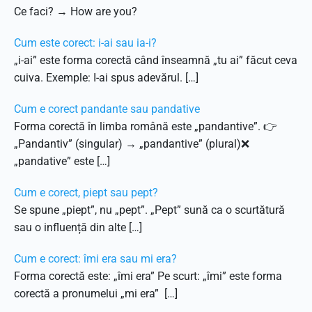
Ce faci? → How are you?
Cum este corect: i-ai sau ia-i?
„i-ai” este forma corectă când înseamnă „tu ai” făcut ceva
cuiva. Exemple: I-ai spus adevărul. […]
Cum e corect pandante sau pandative
Forma corectă în limba română este „pandantive”. 👉
„Pandantiv” (singular) → „pandantive” (plural)❌
„pandative” este […]
Cum e corect, piept sau pept?
Se spune „piept”, nu „pept”. „Pept” sună ca o scurtătură
sau o influență din alte […]
Cum e corect: îmi era sau mi era?
Forma corectă este: „îmi era” Pe scurt: „îmi” este forma
corectă a pronumelui „mi era” […]