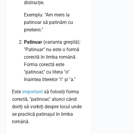
distracție.
Exemplu: "Am mers la
patinoar să patinăm cu
prietenii."
Patinuar
(varianta greșită):
"Patinuar" nu este o formă
corectă în limba română.
Forma corectă este
"patinoar," cu litera "o"
înaintea literelor "i" și "a."
Este
important
să folosiți forma
corectă, "patinoar," atunci când
doriți să vorbiți despre locul unde
se practică patinajul în limba
română.