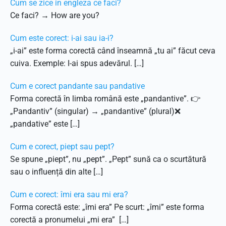
Cum se zice in engleza ce faci?
Ce faci? → How are you?
Cum este corect: i-ai sau ia-i?
„i-ai” este forma corectă când înseamnă „tu ai” făcut ceva
cuiva. Exemple: I-ai spus adevărul. […]
Cum e corect pandante sau pandative
Forma corectă în limba română este „pandantive”. 👉
„Pandantiv” (singular) → „pandantive” (plural)❌
„pandative” este […]
Cum e corect, piept sau pept?
Se spune „piept”, nu „pept”. „Pept” sună ca o scurtătură
sau o influență din alte […]
Cum e corect: îmi era sau mi era?
Forma corectă este: „îmi era” Pe scurt: „îmi” este forma
corectă a pronumelui „mi era” […]