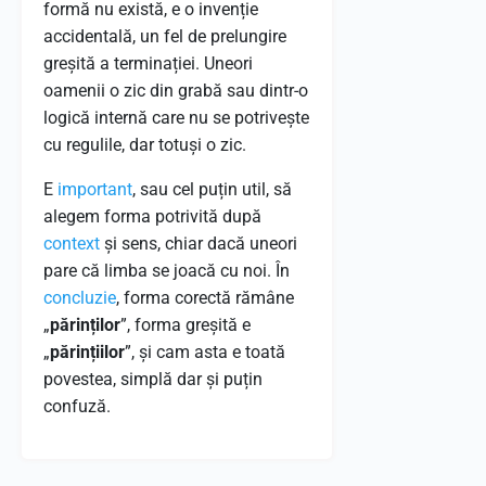
formă nu există, e o invenție
accidentală, un fel de prelungire
greșită a terminației. Uneori
oamenii o zic din grabă sau dintr-o
logică internă care nu se potrivește
cu regulile, dar totuși o zic.
E
important
, sau cel puțin util, să
alegem forma potrivită după
context
și sens, chiar dacă uneori
pare că limba se joacă cu noi. În
concluzie
, forma corectă rămâne
„
părinților
”, forma greșită e
„
părințiilor
”, și cam asta e toată
povestea, simplă dar și puțin
confuză.