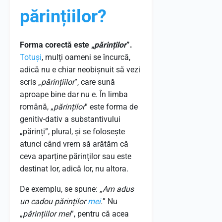
părințiilor?
Forma corectă este „
părinților
”.
Totuși
, mulți oameni se încurcă,
adică nu e chiar neobișnuit să vezi
scris „
părințiilor
”, care sună
aproape bine dar nu e. În limba
română, „
părinților
” este forma de
genitiv-dativ a substantivului
„părinți”, plural, și se folosește
atunci când vrem să arătăm că
ceva aparține părinților sau este
destinat lor, adică lor, nu altora.
De exemplu, se spune: „
Am adus
un cadou părinților
mei
.
” Nu
„
părințiilor mei
”, pentru că acea