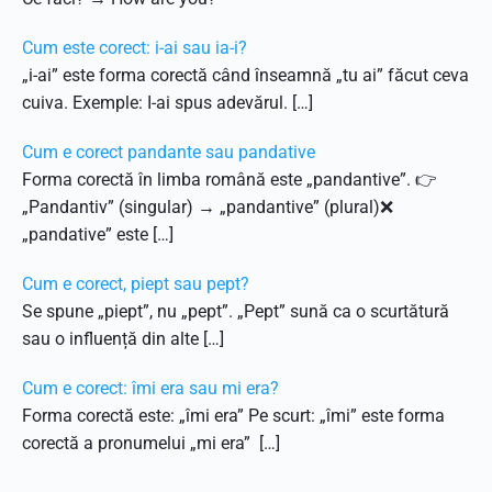
Cum este corect: i-ai sau ia-i?
„i-ai” este forma corectă când înseamnă „tu ai” făcut ceva
cuiva. Exemple: I-ai spus adevărul. […]
Cum e corect pandante sau pandative
Forma corectă în limba română este „pandantive”. 👉
„Pandantiv” (singular) → „pandantive” (plural)❌
„pandative” este […]
Cum e corect, piept sau pept?
Se spune „piept”, nu „pept”. „Pept” sună ca o scurtătură
sau o influență din alte […]
Cum e corect: îmi era sau mi era?
Forma corectă este: „îmi era” Pe scurt: „îmi” este forma
corectă a pronumelui „mi era” […]