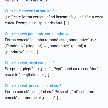
Ce faci? → How are you?
Cum este corect: i-ai sau ia-i?
„i-ai” este forma corectă când înseamnă „tu ai” făcut ceva
cuiva. Exemple: I-ai spus adevărul. […]
Cum e corect pandante sau pandative
Forma corectă în limba română este „pandantive”. 👉
„Pandantiv” (singular) → „pandantive” (plural)❌
„pandative” este […]
Cum e corect, piept sau pept?
Se spune „piept”, nu „pept”. „Pept” sună ca o scurtătură
sau o influență din alte […]
Cum e corect: îmi era sau mi era?
Forma corectă este: „îmi era” Pe scurt: „îmi” este forma
corectă a pronumelui „mi era” […]