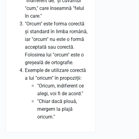
"indiferent de," și cuvântul
"cum," care înseamnă "felul
în care."
"Orcum" este forma corectă
și standard în limba română,
iar "orcum" nu este o formă
acceptată sau corectă.
Folosirea lui "orcum" este o
greșeală de ortografie.
Exemple de utilizare corectă
a lui "oricum" în propoziții:
"Oricum, indiferent ce
alegi, voi fi de acord."
"Chiar dacă plouă,
mergem la plajă
oricum."