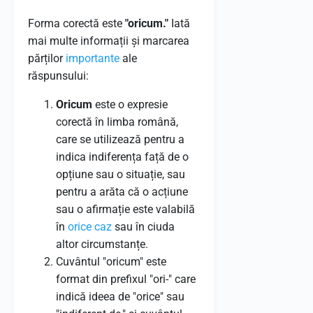
Forma corectă este
"oricum."
Iată
mai multe informații și marcarea
părților
importante
ale
răspunsului:
Oricum
este o expresie
corectă în limba română,
care se utilizează pentru a
indica indiferența față de o
opțiune sau o situație, sau
pentru a arăta că o acțiune
sau o afirmație este valabilă
în
orice
caz
sau în ciuda
altor circumstanțe.
Cuvântul "oricum" este
format din prefixul "ori-" care
indică ideea de "orice" sau