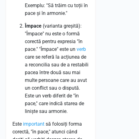
Exemplu: "Să trăim cu toții în
pace și în armonie."
Împace
(varianta greșită):
"Împace" nu este o formă
corectă pentru expresia "în
pace." "Împace" este un
verb
care se referă la acțiunea de
a reconcilia sau de a restabili
pacea între două sau mai
multe persoane care au avut
un conflict sau o dispută.
Este un verb diferit de "în
pace," care indică starea de
liniște sau armonie.
Este
important
să folosiți forma
corectă, "în pace," atunci când