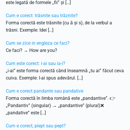
este legată de formele „fii” și […]
Cum e corect: trăsnite sau trăznite?
Forma corectă este trăsnite (cu ă și s), de la verbul a
trăsni. Exemple: Idei […]
Cum se zice in engleza ce faci?
Ce faci? → How are you?
Cum este corect: i-ai sau ia-i?
„i-ai” este forma corectă când înseamnă „tu ai” făcut ceva
cuiva. Exemple: I-ai spus adevărul. […]
Cum e corect pandante sau pandative
Forma corectă în limba română este „pandantive”. 👉
„Pandantiv” (singular) → „pandantive” (plural)❌
„pandative” este […]
Cum e corect, piept sau pept?