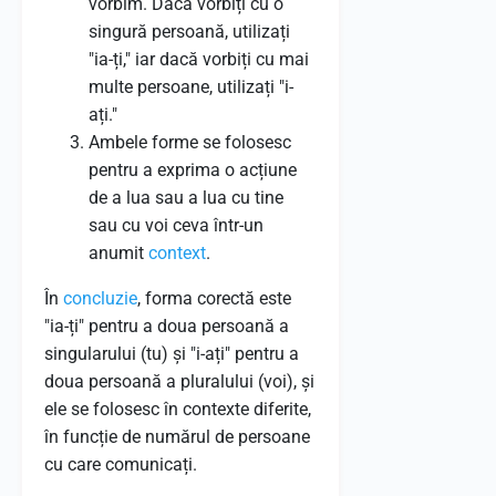
vorbim. Dacă vorbiți cu o
singură persoană, utilizați
"ia-ți," iar dacă vorbiți cu mai
multe persoane, utilizați "i-
ați."
Ambele forme se folosesc
pentru a exprima o acțiune
de a lua sau a lua cu tine
sau cu voi ceva într-un
anumit
context
.
În
concluzie
, forma corectă este
"ia-ți" pentru a doua persoană a
singularului (tu) și "i-ați" pentru a
doua persoană a pluralului (voi), și
ele se folosesc în contexte diferite,
în funcție de numărul de persoane
cu care comunicați.