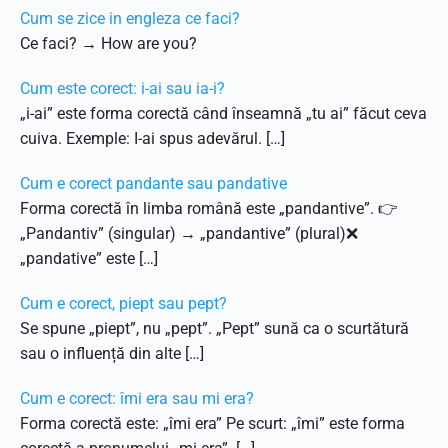
Cum se zice in engleza ce faci?
Ce faci? → How are you?
Cum este corect: i-ai sau ia-i?
„i-ai” este forma corectă când înseamnă „tu ai” făcut ceva
cuiva. Exemple: I-ai spus adevărul. […]
Cum e corect pandante sau pandative
Forma corectă în limba română este „pandantive”. 👉
„Pandantiv” (singular) → „pandantive” (plural)❌
„pandative” este […]
Cum e corect, piept sau pept?
Se spune „piept”, nu „pept”. „Pept” sună ca o scurtătură
sau o influență din alte […]
Cum e corect: îmi era sau mi era?
Forma corectă este: „îmi era” Pe scurt: „îmi” este forma