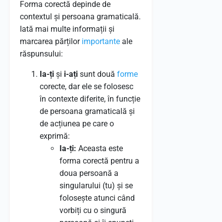
Forma corectă depinde de
contextul și persoana gramaticală.
Iată mai multe informații și
marcarea părților
importante
ale
răspunsului:
Ia-ți
și
i-ați
sunt două
forme
corecte, dar ele se folosesc
în contexte diferite, în funcție
de persoana gramaticală și
de acțiunea pe care o
exprimă:
Ia-ți:
Aceasta este
forma corectă pentru a
doua persoană a
singularului (tu) și se
folosește atunci când
vorbiți cu o singură