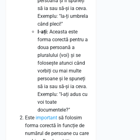
persoană și îi spuneți
să ia sau să-și ia ceva.
Exemplu: "Ia-ți umbrela
când pleci!"
I-ați:
Aceasta este
forma corectă pentru a
doua persoană a
pluralului (voi) și se
folosește atunci când
vorbiți cu mai multe
persoane și le spuneți
să ia sau să-și ia ceva.
Exemplu: "I-ați adus cu
voi toate
documentele?"
Este
important
să folosim
forma corectă în funcție de
numărul de persoane cu care