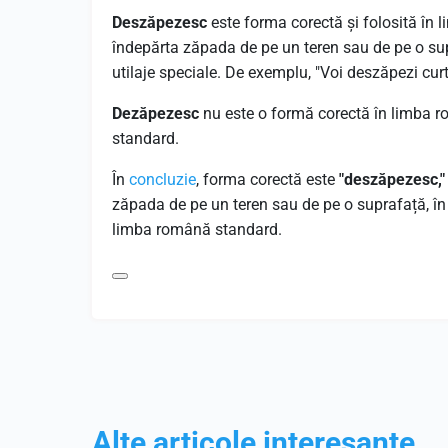
Deszăpezesc
este forma corectă și folosită în
îndepărta zăpada de pe un teren sau de pe o su
utilaje speciale. De exemplu, "Voi deszăpezi cu
Dezăpezesc
nu este o formă corectă în limba r
standard.
În
concluzie
, forma corectă este
"deszăpezesc,"
zăpada de pe un teren sau de pe o suprafață, î
limba română standard.
Alte articole interesante...