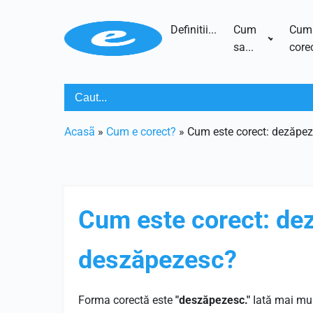
Definitii...
Cum
Cum
sa...
corec
Acasã
»
Cum e corect?
»
Cum este corect: dezăpe
Cum este corect: de
deszăpezesc?
Forma corectă este
"deszăpezesc."
Iată mai mul