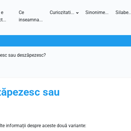
 e
Ce
Curiozitati...
Sinonime...
Silabe..
t...
inseamna...
zesc sau deszăpezesc?
zăpezesc sau
te informații despre aceste două variante: