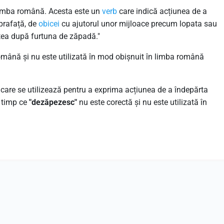
 limba română. Acesta este un
verb
care indică acțiunea de a
prafață, de
obicei
cu ajutorul unor mijloace precum lopata sau
rtea după furtuna de zăpadă."
omână și nu este utilizată în mod obișnuit în limba română
care se utilizează pentru a exprima acțiunea de a îndepărta
n timp ce
"dezăpezesc"
nu este corectă și nu este utilizată în