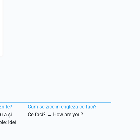
znite?
Cum se zice in engleza ce faci?
u ă și
Ce faci? → How are you?
le: Idei