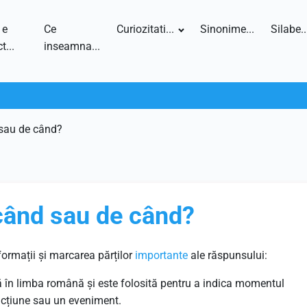
 e
Ce
Curiozitati...
Sinonime...
Silabe..
t...
inseamna...
 sau de când?
când sau de când?
ormații și marcarea părților
importante
ale răspunsului:
ă în limba română și este folosită pentru a indica momentul
acțiune sau un eveniment.