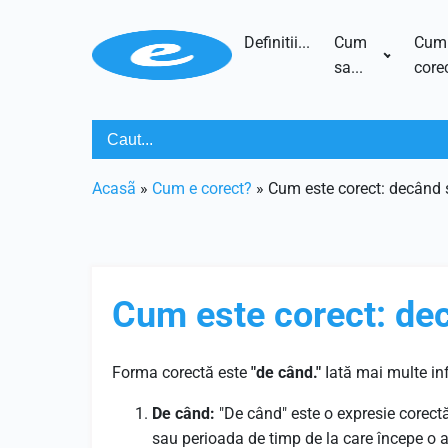
Definitii...
Cum
Cum
sa...
corec
Acasã
»
Cum e corect?
»
Cum este corect: decând
Cum este corect: de
Forma corectă este
"de când."
Iată mai multe inf
De când:
"De când" este o expresie corect
sau perioada de timp de la care începe o 