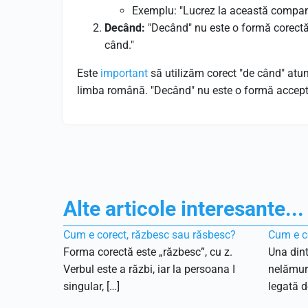
Exemplu: "Lucrez la această compani
Decând:
"Decând" nu este o formă corectă 
când."
Este
important
să utilizăm corect "de când" at
limba română. "Decând" nu este o formă acceptată
Alte articole interesante...
Cum e corect, răzbesc sau răsbesc?
Cum e co
Forma corectă este „răzbesc”, cu z.
Una dint
Verbul este a răzbi, iar la persoana I
nelămuri
singular, […]
legată de