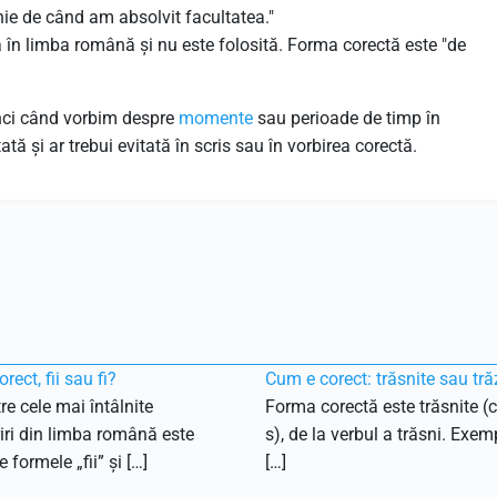
e de când am absolvit facultatea."
în limba română și nu este folosită. Forma corectă este "de
unci când vorbim despre
momente
sau perioade de timp în
 și ar trebui evitată în scris sau în vorbirea corectă.
rect, fii sau fi?
Cum e corect: trăsnite sau tră
re cele mai întâlnite
Forma corectă este trăsnite (c
ri din limba română este
s), de la verbul a trăsni. Exemp
 formele „fii” și […]
[…]