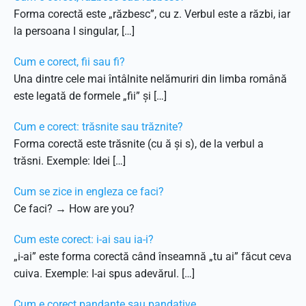
Forma corectă este „răzbesc”, cu z. Verbul este a răzbi, iar
la persoana I singular, […]
Cum e corect, fii sau fi?
Una dintre cele mai întâlnite nelămuriri din limba română
este legată de formele „fii” și […]
Cum e corect: trăsnite sau trăznite?
Forma corectă este trăsnite (cu ă și s), de la verbul a
trăsni. Exemple: Idei […]
Cum se zice in engleza ce faci?
Ce faci? → How are you?
Cum este corect: i-ai sau ia-i?
„i-ai” este forma corectă când înseamnă „tu ai” făcut ceva
cuiva. Exemple: I-ai spus adevărul. […]
Cum e corect pandante sau pandative