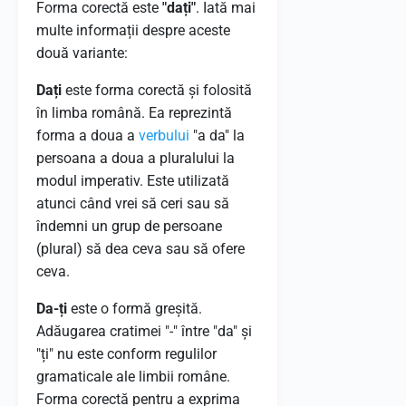
Forma corectă este
"dați"
. Iată mai
multe informații despre aceste
două variante:
Dați
este forma corectă și folosită
în limba română. Ea reprezintă
forma a doua a
verbului
"a da" la
persoana a doua a pluralului la
modul imperativ. Este utilizată
atunci când vrei să ceri sau să
îndemni un grup de persoane
(plural) să dea ceva sau să ofere
ceva.
Da-ți
este o formă greșită.
Adăugarea cratimei "-" între "da" și
"ți" nu este conform regulilor
gramaticale ale limbii române.
Forma corectă pentru a exprima