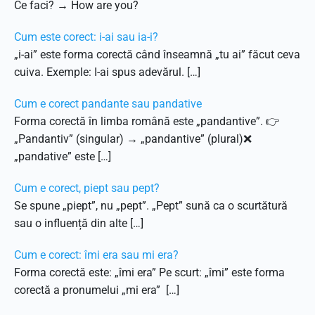
Ce faci? → How are you?
Cum este corect: i-ai sau ia-i?
„i-ai” este forma corectă când înseamnă „tu ai” făcut ceva
cuiva. Exemple: I-ai spus adevărul. […]
Cum e corect pandante sau pandative
Forma corectă în limba română este „pandantive”. 👉
„Pandantiv” (singular) → „pandantive” (plural)❌
„pandative” este […]
Cum e corect, piept sau pept?
Se spune „piept”, nu „pept”. „Pept” sună ca o scurtătură
sau o influență din alte […]
Cum e corect: îmi era sau mi era?
Forma corectă este: „îmi era” Pe scurt: „îmi” este forma
corectă a pronumelui „mi era” […]