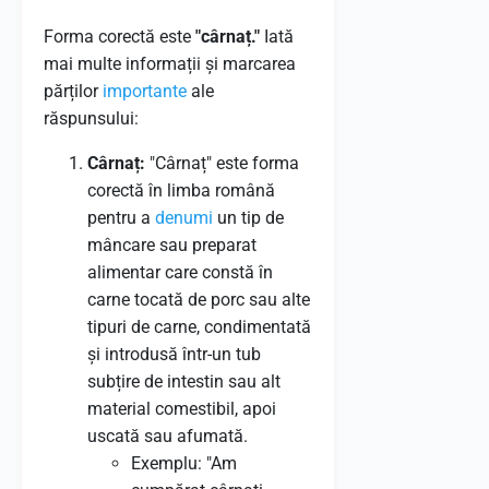
Forma corectă este
"cârnaț."
Iată
mai multe informații și marcarea
părților
importante
ale
răspunsului:
Cârnaț:
"Cârnaț" este forma
corectă în limba română
pentru a
denumi
un tip de
mâncare sau preparat
alimentar care constă în
carne tocată de porc sau alte
tipuri de carne, condimentată
și introdusă într-un tub
subțire de intestin sau alt
material comestibil, apoi
uscată sau afumată.
Exemplu: "Am