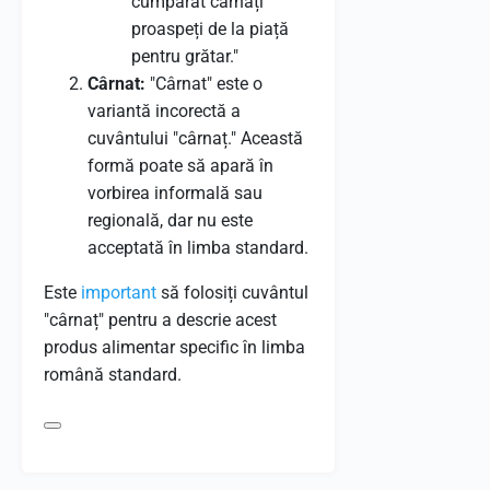
cumpărat cârnați
proaspeți de la piață
pentru grătar."
Cârnat:
"Cârnat" este o
variantă incorectă a
cuvântului "cârnaț." Această
formă poate să apară în
vorbirea informală sau
regională, dar nu este
acceptată în limba standard.
Este
important
să folosiți cuvântul
"cârnaț" pentru a descrie acest
produs alimentar specific în limba
română standard.