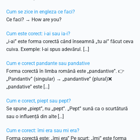
Cum se zice in engleza ce faci?
Ce faci? → How are you?
Cum este corect: i-ai sau ia-i?
„i-ai” este forma corectă când înseamnă „tu ai” făcut ceva
cuiva. Exemple: I-ai spus adevărul. […]
Cum e corect pandante sau pandative
Forma corectă în limba română este „pandantive”. 👉
„Pandantiv” (singular) → „pandantive” (plural)❌
„pandative” este […]
Cum e corect, piept sau pept?
Se spune „piept”, nu „pept”. „Pept” sună ca o scurtătură
sau o influență din alte […]
Cum e corect: îmi era sau mi era?
Forma corectă este: „îmi era” Pe scurt: „îmi” este forma