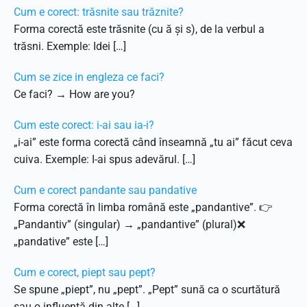
Cum e corect: trăsnite sau trăznite?
Forma corectă este trăsnite (cu ă și s), de la verbul a
trăsni. Exemple: Idei […]
Cum se zice in engleza ce faci?
Ce faci? → How are you?
Cum este corect: i-ai sau ia-i?
„i-ai” este forma corectă când înseamnă „tu ai” făcut ceva
cuiva. Exemple: I-ai spus adevărul. […]
Cum e corect pandante sau pandative
Forma corectă în limba română este „pandantive”. 👉
„Pandantiv” (singular) → „pandantive” (plural)❌
„pandative” este […]
Cum e corect, piept sau pept?
Se spune „piept”, nu „pept”. „Pept” sună ca o scurtătură
sau o influență din alte […]