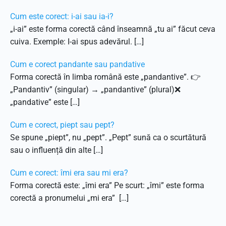
Cum este corect: i-ai sau ia-i?
„i-ai” este forma corectă când înseamnă „tu ai” făcut ceva
cuiva. Exemple: I-ai spus adevărul. […]
Cum e corect pandante sau pandative
Forma corectă în limba română este „pandantive”. 👉
„Pandantiv” (singular) → „pandantive” (plural)❌
„pandative” este […]
Cum e corect, piept sau pept?
Se spune „piept”, nu „pept”. „Pept” sună ca o scurtătură
sau o influență din alte […]
Cum e corect: îmi era sau mi era?
Forma corectă este: „îmi era” Pe scurt: „îmi” este forma
corectă a pronumelui „mi era” […]