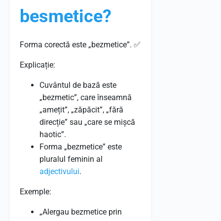
besmetice?
Forma corectă este „bezmetice”. ✅
Explicație:
Cuvântul de bază este
„bezmetic”, care înseamnă
„amețit”, „zăpăcit”, „fără
direcție” sau „care se mișcă
haotic”.
Forma „bezmetice” este
pluralul feminin al
adjectivului
.
Exemple:
„Alergau bezmetice prin