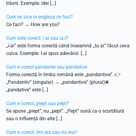
trăsni. Exemple: Idei […]
Cum se zice in engleza ce faci?
Ce faci? → How are you?
Cum este corect: i-ai sau ia-i?
„i-ai” este forma corectă când înseamnă „tu ai” făcut ceva
cuiva. Exemple: I-ai spus adevărul. […]
Cum e corect pandante sau pandative
Forma corectă în limba română este „pandantive”. 👉
„Pandantiv” (singular) → „pandantive” (plural)❌
„pandative” este […]
Cum e corect, piept sau pept?
Se spune „piept”, nu „pept”. „Pept” sună ca o scurtătură
sau o influență din alte […]
Cum e corect: îmi era sau mi era?