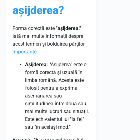
așijderea?
Forma corectă este
"așijderea."
Iată mai multe informații despre
acest termen și bolduirea părților
importante
:
Așijderea:
"Așijderea" este o
formă corectă și uzuală în
limba română. Acesta este
folosit pentru a exprima
asemănarea sau
similitudinea între două sau
mai multe lucruri sau situații.
Este echivalentul lui "la fel"
sau "în același mod."
Exemplu: "El a rezolvat exercițiul,