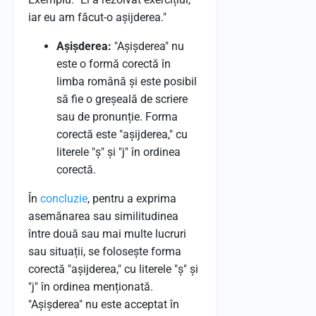
iar eu am făcut-o așijderea."
Așișderea:
"Așișderea" nu
este o formă corectă în
limba română și este posibil
să fie o greșeală de scriere
sau de pronunție. Forma
corectă este "așijderea," cu
literele "ș" și "j" în ordinea
corectă.
În
concluzie
, pentru a exprima
asemănarea sau similitudinea
între două sau mai multe lucruri
sau situații, se folosește forma
corectă "așijderea," cu literele "ș" și
"j" în ordinea menționată.
"Așișderea" nu este acceptat în