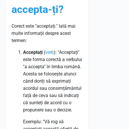
accepta-ți?
Corect este "acceptați." Iată mai
multe informații despre acest
termen:
Acceptați
(
verb
): "Acceptați"
este forma corectă a verbului
"a accepta" în limba română.
Acesta se folosește atunci
când doriți să exprimați
acordul sau consimțământul
față de ceva sau să indicați
că sunteți de acord cu o
propunere sau o decizie.
Exemplu: "Vă rog să
acceptați această ofertă de