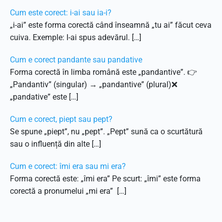
Cum este corect: i-ai sau ia-i?
„i-ai” este forma corectă când înseamnă „tu ai” făcut ceva
cuiva. Exemple: I-ai spus adevărul. […]
Cum e corect pandante sau pandative
Forma corectă în limba română este „pandantive”. 👉
„Pandantiv” (singular) → „pandantive” (plural)❌
„pandative” este […]
Cum e corect, piept sau pept?
Se spune „piept”, nu „pept”. „Pept” sună ca o scurtătură
sau o influență din alte […]
Cum e corect: îmi era sau mi era?
Forma corectă este: „îmi era” Pe scurt: „îmi” este forma
corectă a pronumelui „mi era” […]