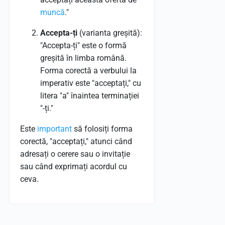
muncă
."
Accepta-ți
(varianta greșită):
"Accepta-ți" este o formă
greșită în limba română.
Forma corectă a verbului la
imperativ este "acceptați," cu
litera "a" înaintea terminației
"-ți."
Este
important
să folosiți forma
corectă, "acceptați," atunci când
adresați o cerere sau o invitație
sau când exprimați acordul cu
ceva.