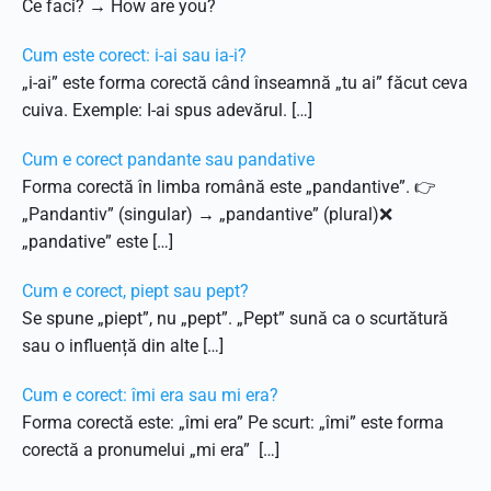
Ce faci? → How are you?
Cum este corect: i-ai sau ia-i?
„i-ai” este forma corectă când înseamnă „tu ai” făcut ceva
cuiva. Exemple: I-ai spus adevărul. […]
Cum e corect pandante sau pandative
Forma corectă în limba română este „pandantive”. 👉
„Pandantiv” (singular) → „pandantive” (plural)❌
„pandative” este […]
Cum e corect, piept sau pept?
Se spune „piept”, nu „pept”. „Pept” sună ca o scurtătură
sau o influență din alte […]
Cum e corect: îmi era sau mi era?
Forma corectă este: „îmi era” Pe scurt: „îmi” este forma
corectă a pronumelui „mi era” […]