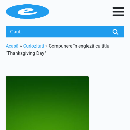
Acasã
»
Curiozitati
»
Compunere în engleză cu titlul
"Thanksgiving Day"