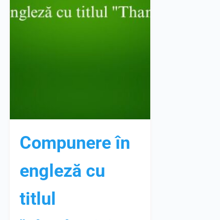
Compunere în
engleză cu
titlul