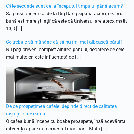
Câte secunde sunt de la începutul timpului până acum?
Să presupunem că de la Big Bang șipână acum, cea mai
bună estimare științifică este că Universul are aproximativ
13,8 […]
Ce trebuie să mănânc că să nu îmi mai albească părul?
Nu poți preveni complet albirea părului, deoarece de cele
mai multe ori este influențată de […]
De ce prospețimea cafelei depinde direct de calitatea
râșnițelor de cafea
O cafea bună începe cu boabe proaspete, însă adevărata
diferență apare în momentul măcinării. Mulți […]