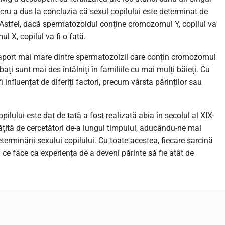
cru a dus la concluzia că sexul copilului este determinat de
. Astfel, dacă spermatozoidul conține cromozomul Y, copilul va
l X, copilul va fi o fată.
n raport mai mare dintre spermatozoizii care conțin cromozomul
ați sunt mai des întâlniți în familiile cu mai mulți băieți. Cu
i influențat de diferiți factori, precum vârsta părinților sau
pilului este dat de tată a fost realizată abia în secolul al XIX-
ățită de cercetători de-a lungul timpului, aducându-ne mai
erminării sexului copilului. Cu toate acestea, fiecare sarcină
 ce face ca experiența de a deveni părinte să fie atât de