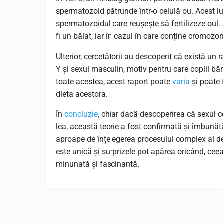
spermatozoid pătrunde într-o celulă ou. Acest lu
spermatozoidul care reușește să fertilizeze oul
fi un băiat, iar în cazul în care conține cromozomu
Ulterior, cercetătorii au descoperit că există u
Y și sexul masculin, motiv pentru care copiii bărb
toate acestea, acest raport poate
varia
și poate f
dieta acestora.
În
concluzie
, chiar dacă descoperirea că sexul co
lea, această teorie a fost confirmată și îmbunăt
aproape de înțelegerea procesului complex al det
este unică și surprizele pot apărea oricând, ceea
minunată și fascinantă.