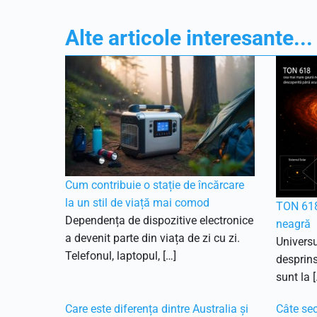
Alte articole interesante...
Cum contribuie o stație de încărcare
la un stil de viață mai comod
TON 618
Dependența de dispozitive electronice
neagră
a devenit parte din viața de zi cu zi.
Universu
Telefonul, laptopul, […]
desprins
sunt la [
Care este diferența dintre Australia și
Câte sec