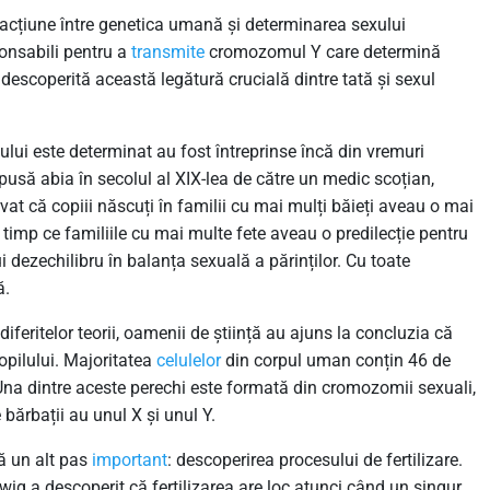
racțiune între genetica umană și determinarea sexului
ponsabili pentru a
transmite
cromozomul Y care determină
 descoperită această legătură crucială dintre tată și sexul
lului este determinat au fost întreprinse încă din vremuri
ropusă abia în secolul al XIX-lea de către un medic scoțian,
că copiii născuți în familii cu mai mulți băieți aveau o mai
 timp ce familiile cu mai multe fete aveau o predilecție pentru
i dezechilibru în balanța sexuală a părinților. Cu toate
ă.
diferitelor teorii, oamenii de știință au ajuns la concluzia că
opilului. Majoritatea
celulelor
din corpul uman conțin 46 de
Una dintre aceste perechi este formată din cromozomii sexuali,
bărbații au unul X și unul Y.
ră un alt pas
important
: descoperirea procesului de fertilizare.
ig a descoperit că fertilizarea are loc atunci când un singur