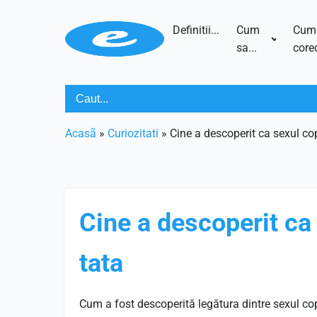
Definitii...
Cum
Cum
sa...
corec
Acasã
»
Curiozitati
»
Cine a descoperit ca sexul cop
Cine a descoperit ca 
tata
Cum a fost descoperită legătura dintre sexul copi