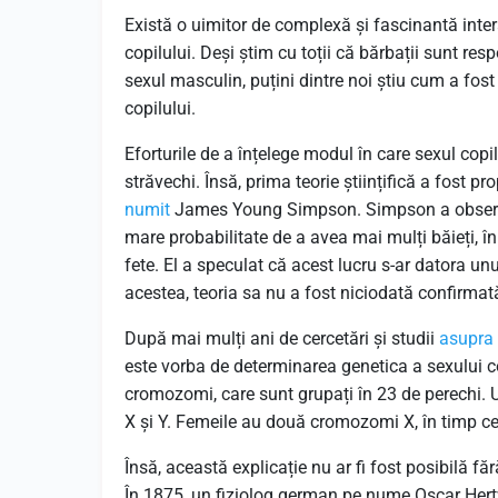
Există o uimitor de complexă și fascinantă inte
copilului. Deși știm cu toții că bărbații sunt res
sexul masculin, puțini dintre noi știu cum a fost
copilului.
Eforturile de a înțelege modul în care sexul copi
străvechi. Însă, prima teorie științifică a fost p
numit
James Young Simpson. Simpson a observat 
mare probabilitate de a avea mai mulți băieți, în
fete. El a speculat că acest lucru s-ar datora unu
acestea, teoria sa nu a fost niciodată confirmat
După mai mulți ani de cercetări și studii
asupra
este vorba de determinarea genetica a sexului c
cromozomi, care sunt grupați în 23 de perechi. 
X și Y. Femeile au două cromozomi X, în timp ce 
Însă, această explicație nu ar fi fost posibilă fă
În 1875, un fiziolog german pe nume Oscar Hertw