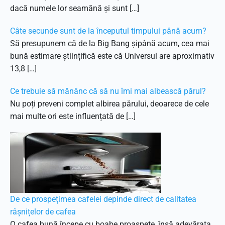
dacă numele lor seamănă și sunt […]
Câte secunde sunt de la începutul timpului până acum?
Să presupunem că de la Big Bang șipână acum, cea mai
bună estimare științifică este că Universul are aproximativ
13,8 […]
Ce trebuie să mănânc că să nu îmi mai albească părul?
Nu poți preveni complet albirea părului, deoarece de cele
mai multe ori este influențată de […]
De ce prospețimea cafelei depinde direct de calitatea
râșnițelor de cafea
O cafea bună începe cu boabe proaspete, însă adevărata