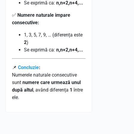
Se exprimă ca:
n,n+2,n+4,...
✅
Numere naturale impare
consecutive:
1, 3, 5, 7, 9, … (diferența este
2
)
Se exprimă ca:
n,n+2,n+4,...
📌
Concluzie
:
Numerele naturale consecutive
sunt
numere care urmează unul
după altul
, având diferența
1
între
ele.