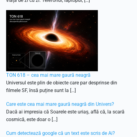
viața de zi cu zi. Telefonul, laptopul, […]
TON 618 – cea mai mare gaură neagră
Universul este plin de obiecte care par desprinse din
filmele SF, însă puține sunt la […]
Care este cea mai mare gaură neagră din Univers?
Dacă ai impresia că Soarele este uriaș, află că, la scară
cosmică, este doar o […]
Cum detectează google că un text este scris de Ai?