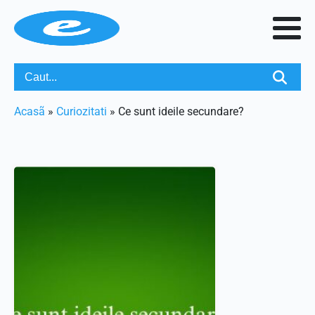
Acasã
»
Curiozitati
»
Ce sunt ideile secundare?