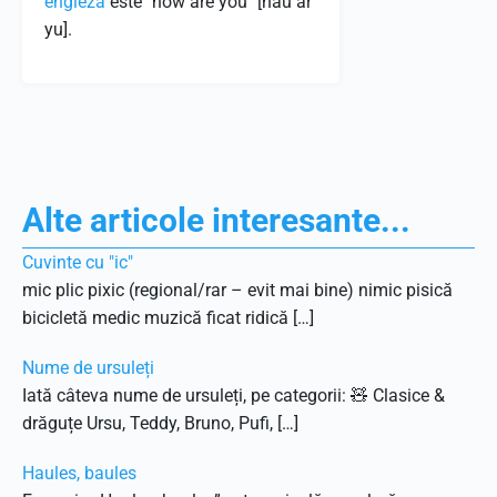
engleza
este "how are you" [hau ar
yu].
Alte articole interesante...
Cuvinte cu "ic"
mic plic pixic (regional/rar – evit mai bine) nimic pisică
bicicletă medic muzică ficat ridică […]
Nume de ursuleți
Iată câteva nume de ursuleți, pe categorii: 🧸 Clasice &
drăguțe Ursu, Teddy, Bruno, Pufi, […]
Haules, baules