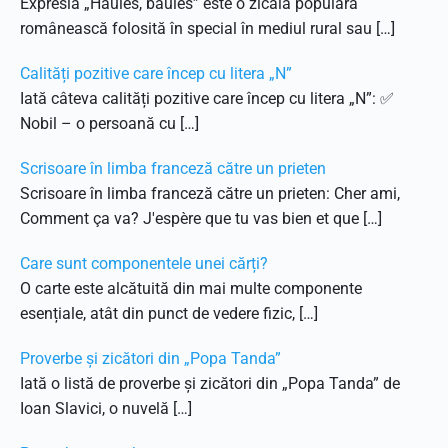
Expresia „Haules, baules” este o zicală populară
românească folosită în special în mediul rural sau […]
Calități pozitive care încep cu litera „N”
Iată câteva calități pozitive care încep cu litera „N”: ✅
Nobil – o persoană cu […]
Scrisoare în limba franceză către un prieten
Scrisoare în limba franceză către un prieten: Cher ami,
Comment ça va? J'espère que tu vas bien et que […]
Care sunt componentele unei cărți?
O carte este alcătuită din mai multe componente
esențiale, atât din punct de vedere fizic, […]
Proverbe și zicători din „Popa Tanda”
Iată o listă de proverbe și zicători din „Popa Tanda” de
Ioan Slavici, o nuvelă […]