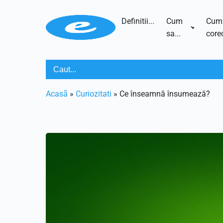
Definitii...
Cum
Cum
sa...
corec
Acasã
»
Curiozitati
»
Ce înseamnă însumează?