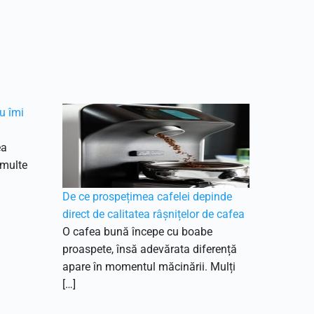
u îmi
ea
 multe
De ce prospețimea cafelei depinde
direct de calitatea râșnițelor de cafea
O cafea bună începe cu boabe
proaspete, însă adevărata diferență
apare în momentul măcinării. Mulți
[…]