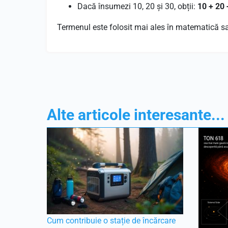
Dacă însumezi 10, 20 și 30, obții:
10 + 20 
Termenul este folosit mai ales în matematică sau
Alte articole interesante...
Cum contribuie o stație de încărcare