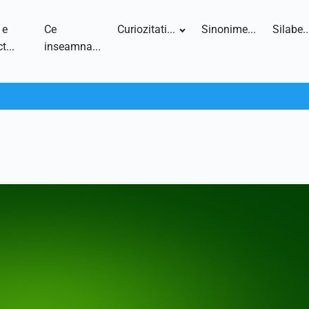
 e
Ce
Curiozitati...
Sinonime...
Silabe..
t...
inseamna...