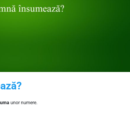
ează?
suma
unor numere.