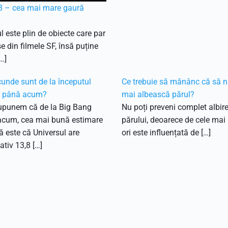
 – cea mai mare gaură
l este plin de obiecte care par
e din filmele SF, însă puține
…]
unde sunt de la începutul
Ce trebuie să mănânc că să n
i până acum?
mai albească părul?
upunem că de la Big Bang
Nu poți preveni complet albir
acum, cea mai bună estimare
părului, deoarece de cele mai
că este că Universul are
ori este influențată de […]
tiv 13,8 […]