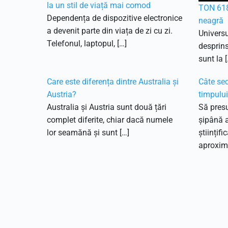
la un stil de viață mai comod
TON 618
Dependența de dispozitive electronice
neagră
a devenit parte din viața de zi cu zi.
Universu
Telefonul, laptopul, […]
desprins
sunt la [
Care este diferența dintre Australia și
Câte sec
Austria?
timpulu
Australia și Austria sunt două țări
Să pres
complet diferite, chiar dacă numele
șipână 
lor seamănă și sunt […]
științifi
aproxima