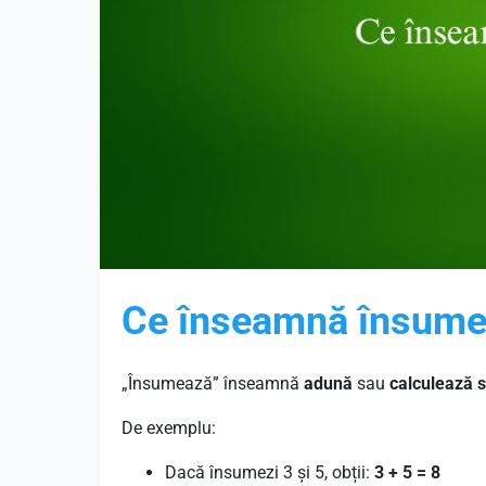
Ce înseamnă însum
„Însumează” înseamnă
adună
sau
calculează 
De exemplu:
Dacă însumezi 3 și 5, obții:
3 + 5 = 8