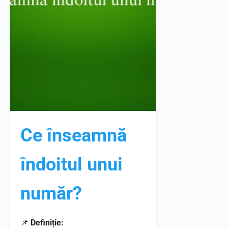
Ce înseamnă
îndoitul unui
număr?
📌
Definiție: