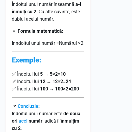
Îndoitul unui număr înseamnă
a-l
înmulți cu 2
. Cu alte cuvinte, este
dublul acelui număr.
🔹
Formula matematică:
In
ndoitul unui
număr
=Numărul
×
2
Exemple:
✅ Îndoitul lui
5
→
5×2=10
✅ Îndoitul lui
12
→
12×2=24
✅ Îndoitul lui
100
→
100×2=200
📌
Concluzie
:
Îndoitul unui număr este
de două
ori
acel
număr
, adică îl
înmulțim
cu 2
.