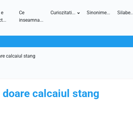
 e
Ce
Curiozitati...
Sinonime...
Silabe..
t...
inseamna...
re calcaiul stang
doare calcaiul stang