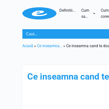
Definitii...
Cum
Cum
sa...
corec
Acasã
»
Ce inseamna...
»
Ce inseamna cand te doa
Ce inseamna cand te 