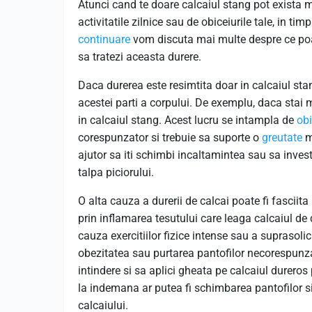
Atunci cand te doare calcaiul stang pot exista m
activitatile zilnice sau de obiceiurile tale, in ti
continuare
vom discuta mai multe despre ce poa
sa tratezi aceasta durere.
Daca durerea este resimtita doar in calcaiul sta
acestei parti a corpului. De exemplu, daca stai m
in calcaiul stang. Acest lucru se intampla de
obi
corespunzator si trebuie sa suporte o
greutate
ma
ajutor sa iti schimbi incaltamintea sau sa invest
talpa piciorului.
O alta cauza a durerii de calcai poate fi fascii
prin inflamarea tesutului care leaga calcaiul de 
cauza exercitiilor fizice intense sau a suprasolic
obezitatea sau purtarea pantofilor necorespunza
intindere si sa aplici gheata pe calcaiul dureros
la indemana ar putea fi schimbarea pantofilor si
calcaiului.