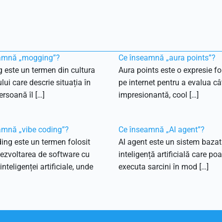
amnă „mogging”?
Ce înseamnă „aura points”?
 este un termen din cultura
Aura points este o expresie fo
ului care descrie situația în
pe internet pentru a evalua câ
ersoană îl […]
impresionantă, cool […]
amnă „vibe coding”?
Ce înseamnă „AI agent”?
ing este un termen folosit
AI agent este un sistem bazat
ezvoltarea de software cu
inteligență artificială care poa
inteligenței artificiale, unde
executa sarcini în mod […]