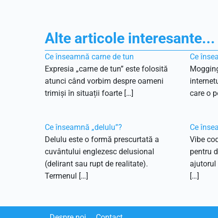
Alte articole interesante...
Ce înseamnă carne de tun
Ce înse
Expresia „carne de tun” este folosită
Mogging
atunci când vorbim despre oameni
internet
trimiși în situații foarte […]
care o p
Ce înseamnă „delulu”?
Ce înse
Delulu este o formă prescurtată a
Vibe cod
cuvântului englezesc delusional
pentru d
(delirant sau rupt de realitate).
ajutorul 
Termenul […]
[…]
Despre noi
Contact