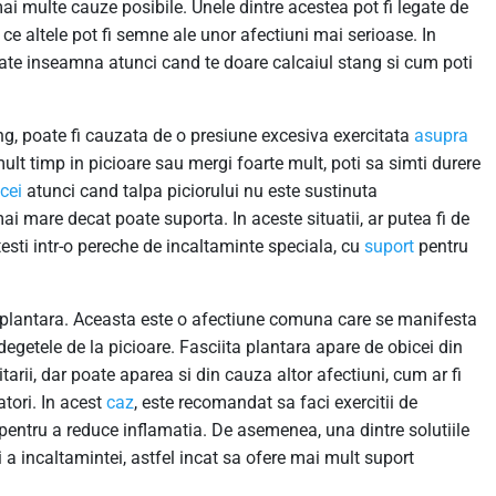
ai multe cauze posibile. Unele dintre acestea pot fi legate de
mp ce altele pot fi semne ale unor afectiuni mai serioase. In
te inseamna atunci cand te doare calcaiul stang si cum poti
ng, poate fi cauzata de o presiune excesiva exercitata
asupra
ult timp in picioare sau mergi foarte mult, poti sa simti durere
cei
atunci cand talpa piciorului nu este sustinuta
i mare decat poate suporta. In aceste situatii, ar putea fi de
esti intr-o pereche de incaltaminte speciala, cu
suport
pentru
ta plantara. Aceasta este o afectiune comuna care se manifesta
degetele de la picioare. Fasciita plantara apare de obicei din
itarii, dar poate aparea si din cauza altor afectiuni, cum ar fi
tori. In acest
caz
, este recomandat sa faci exercitii de
 pentru a reduce inflamatia. De asemenea, una dintre solutiile
 a incaltamintei, astfel incat sa ofere mai mult suport