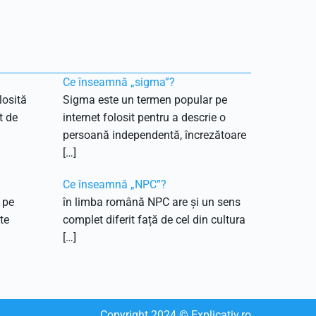
Ce înseamnă „sigma”?
losită
Sigma este un termen popular pe
t de
internet folosit pentru a descrie o
persoană independentă, încrezătoare
[…]
Ce înseamnă „NPC”?
 pe
în limba română NPC are și un sens
te
complet diferit față de cel din cultura
[…]
Copyright
2024
© Explicativ.ro