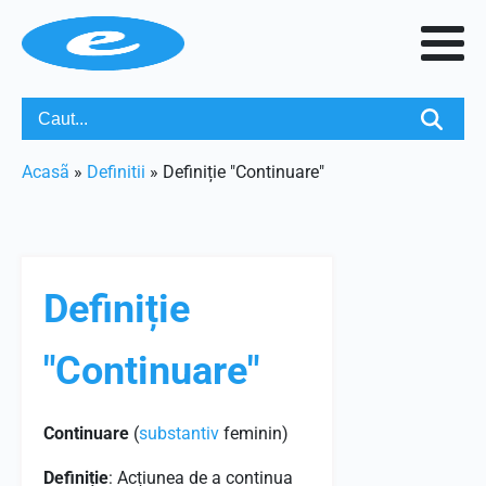
Acasã
»
Definitii
»
Definiție "Continuare"
Definiție
"Continuare"
Continuare
(
substantiv
feminin)
Definiție
: Acțiunea de a continua