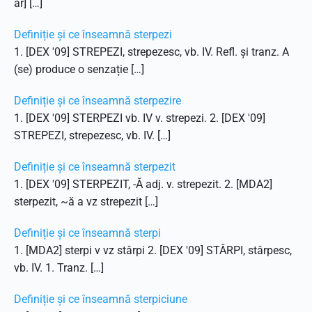
ar] […]
Definiție și ce înseamnă sterpezi
1. [DEX '09] STREPEZI, strepezesc, vb. IV. Refl. și tranz. A
(se) produce o senzație […]
Definiție și ce înseamnă sterpezire
1. [DEX '09] STERPEZI vb. IV v. strepezi. 2. [DEX '09]
STREPEZI, strepezesc, vb. IV. […]
Definiție și ce înseamnă sterpezit
1. [DEX '09] STERPEZIT, -Ă adj. v. strepezit. 2. [MDA2]
sterpezit, ~ă a vz strepezit […]
Definiție și ce înseamnă sterpi
1. [MDA2] sterpi v vz stârpi 2. [DEX '09] STÂRPI, stârpesc,
vb. IV. 1. Tranz. […]
Definiție și ce înseamnă sterpiciune