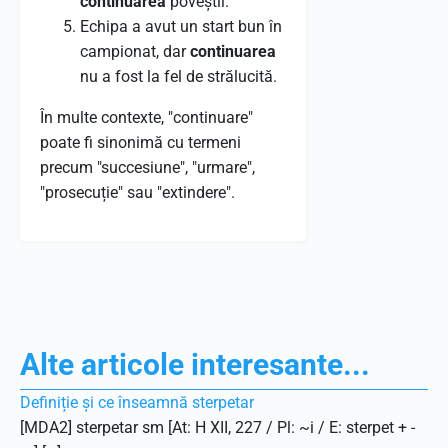
continuarea
poveștii.
Echipa a avut un start bun în
campionat, dar
continuarea
nu a fost la fel de strălucită.
În multe contexte, "continuare"
poate fi sinonimă cu termeni
precum "succesiune", "urmare",
"prosecuție" sau "extindere".
Alte articole interesante...
Definiție și ce înseamnă sterpetar
[MDA2] sterpetar sm [At: H XII, 227 / Pl: ~i / E: sterpet + -