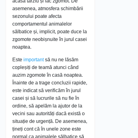
acasă târziu și fac zgomot. De
asemenea, atmosfera schimbării
sezonului poate afecta
comportamentul animalelor
sălbatice și, implicit, poate duce la
zgomote neobișnuite în jurul casei
noaptea.
Este
important
să nu ne lăsăm
copleșiți de teamă atunci când
auzim zgomote în casă noaptea.
Înainte de a trage concluzii rapide,
este indicat să verificăm în jurul
casei și să lucrurile să nu fie în
ordine, să apelăm la ajutor de la
vecini sau autorități dacă există o
situație de urgență. De asemenea,
țineți cont că în unele zone este
normal ca animalele sălbatice să