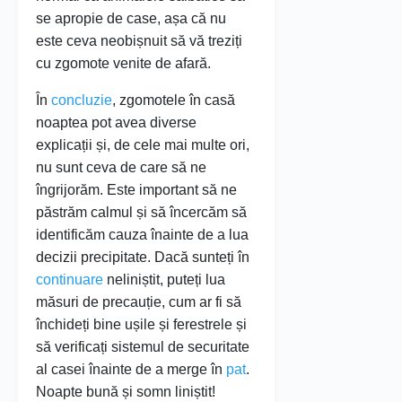
se apropie de case, așa că nu
este ceva neobișnuit să vă treziți
cu zgomote venite de afară.
În
concluzie
, zgomotele în casă
noaptea pot avea diverse
explicații și, de cele mai multe ori,
nu sunt ceva de care să ne
îngrijorăm. Este important să ne
păstrăm calmul și să încercăm să
identificăm cauza înainte de a lua
decizii precipitate. Dacă sunteți în
continuare
neliniștit, puteți lua
măsuri de precauție, cum ar fi să
închideți bine ușile și ferestrele și
să verificați sistemul de securitate
al casei înainte de a merge în
pat
.
Noapte bună și somn liniștit!