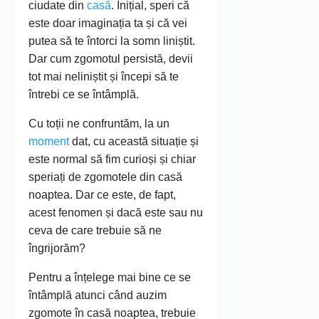
ciudate din
casă
. Inițial, speri că
este doar imaginația ta și că vei
putea să te întorci la somn liniștit.
Dar cum zgomotul persistă, devii
tot mai neliniștit și începi să te
întrebi ce se întâmplă.
Cu toții ne confruntăm, la un
moment
dat, cu această situație și
este normal să fim curioși și chiar
speriați de zgomotele din casă
noaptea. Dar ce este, de fapt,
acest fenomen și dacă este sau nu
ceva de care trebuie să ne
îngrijorăm?
Pentru a înțelege mai bine ce se
întâmplă atunci când auzim
zgomote în casă noaptea, trebuie