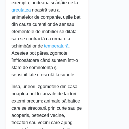
exemplu, podeaua scârțâie de la
greutatea
noastră sau a
animalelor de companie, ușile bat
din cauza curenților de aer sau
elementele de mobilier se dilată
sau se contractă ca urmare a
schimbărilor de
temperatură
.
Acestea pot părea zgomote
înfricoșătoare când suntem într-o
stare de somnolență și
sensibilitate crescută la sunete.
Însă, uneori, zgomotele din casă
noaptea pot fi cauzate de factori
externi precum: animale sălbatice
care se strecoară prin curte sau pe
acoperiș, petreceri vecine,
trecători sau vecini care ajung