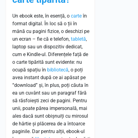
Un ebook este, în esență, o
carte
în
format digital. În loc să o ții în
mână cu pagini fizice, o deschizi pe
un ecran – fie că e telefon,
tabletă
,
laptop sau un dispozitiv dedicat,
cum e Kindle-ul. Diferențele față de
o carte tipărită sunt evidente: nu
ocupă spațiu în
bibliotecă
, o poți
avea instant după ce ai apăsat pe
“download” și, în plus, poți căuta în
ea un cuvânt sau un paragraf fără
să răsfoiești zeci de pagini. Pentru
unii, poate părea impersonală, mai
ales dacă sunt obișnuiți cu mirosul
de hârtie și plăcerea de a întoarce
paginile. Dar pentru alții, ebook-ul