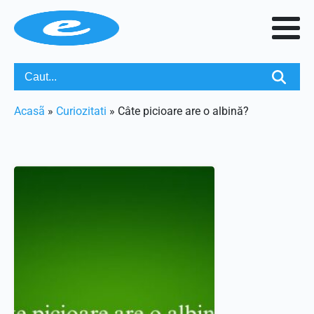
Acasã
»
Curiozitati
»
Câte picioare are o albină?