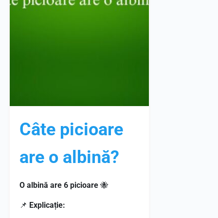
Câte picioare
are o albină?
O albină are 6 picioare
🐝
📌
Explicație: