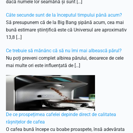
dacă numele lor seamănă și sunt […]
Câte secunde sunt de la începutul timpului până acum?
Să presupunem că de la Big Bang șipână acum, cea mai
bună estimare științifică este că Universul are aproximativ
13,8 […]
Ce trebuie să mănânc că să nu îmi mai albească părul?
Nu poți preveni complet albirea părului, deoarece de cele
mai multe ori este influențată de […]
De ce prospețimea cafelei depinde direct de calitatea
râșnițelor de cafea
O cafea bună începe cu boabe proaspete, însă adevărata