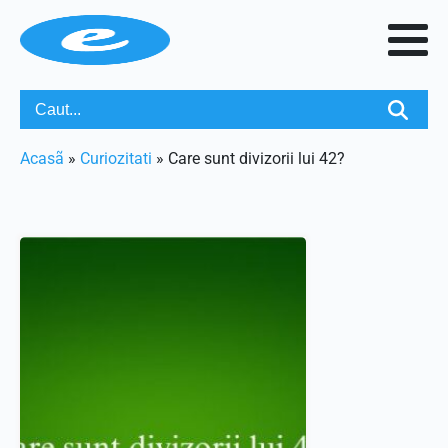
Acasã
»
Curiozitati
»
Care sunt divizorii lui 42?