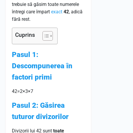
trebuie să găsim toate numerele
întregi care împart
exact
42
, adică
fără rest.
Cuprins
Pasul 1:
Descompunerea în
factori primi
42
=
2
×
3
×
7
Pasul 2: Găsirea
tuturor divizorilor
Divizorii lui 42 sunt
toate