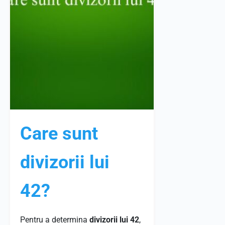
Care sunt
divizorii lui
42?
Pentru a determina
divizorii lui 42
,