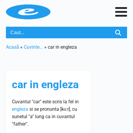
Acasã
»
Cuvinte...
»
car in engleza
car in engleza
Cuvantul "car" este scris la fel in
engleza
si se pronunta [kɑːr], cu
sunetul "a" lung ca in cuvantul
"father".