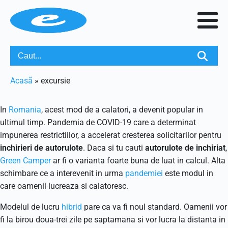
Acasã
»
excursie
In
Romania
, acest mod de a calatori, a devenit popular in
ultimul timp. Pandemia de COVID-19 care a determinat
impunerea restrictiilor, a accelerat cresterea solicitarilor pentru
inchirieri de autorulote
. Daca si tu cauti
autorulote de inchiriat
,
Green Camper
ar fi o varianta foarte buna de luat in calcul. Alta
schimbare ce a interevenit in urma
pandemiei
este modul in
care oamenii lucreaza si calatoresc.
Modelul de lucru
hibrid
pare ca va fi noul standard. Oamenii vor
fi la birou doua-trei zile pe saptamana si vor lucra la distanta in