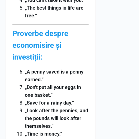
„You can't take it with you.”
„The best things in life are
free.”
Proverbe despre
economisire și
investiții:
„A penny saved is a penny
earned.”
„Don't put all your eggs in
one basket.”
„Save for a rainy day.”
„Look after the pennies, and
the pounds will look after
themselves.”
„Time is money.”