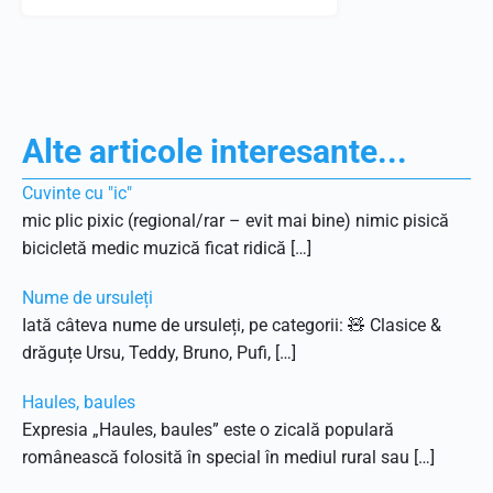
Alte articole interesante...
Cuvinte cu "ic"
mic plic pixic (regional/rar – evit mai bine) nimic pisică
bicicletă medic muzică ficat ridică […]
Nume de ursuleți
Iată câteva nume de ursuleți, pe categorii: 🧸 Clasice &
drăguțe Ursu, Teddy, Bruno, Pufi, […]
Haules, baules
Expresia „Haules, baules” este o zicală populară
românească folosită în special în mediul rural sau […]