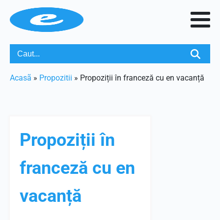
Acasã
»
Propozitii
»
Propoziții în franceză cu en vacanță
Propoziții în
franceză cu en
vacanță