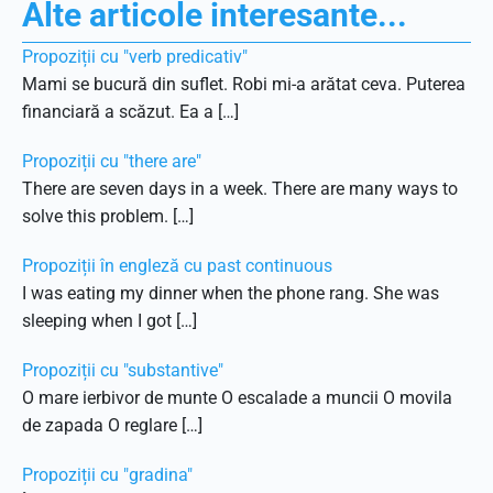
Alte articole interesante...
Propoziții cu "verb predicativ"
Mami se bucură din suflet. Robi mi-a arătat ceva. Puterea
financiară a scăzut. Ea a […]
Propoziții cu "there are"
There are seven days in a week. There are many ways to
solve this problem. […]
Propoziții în engleză cu past continuous
I was eating my dinner when the phone rang. She was
sleeping when I got […]
Propoziții cu "substantive"
O mare ierbivor de munte O escalade a muncii O movila
de zapada O reglare […]
Propoziții cu "gradina"