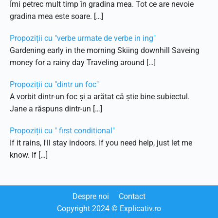
Îmi petrec mult timp în gradina mea. Tot ce are nevoie
gradina mea este soare. […]
Propoziții cu "verbe urmate de verbe in ing"
Gardening early in the morning Skiing downhill Saveing
money for a rainy day Traveling around […]
Propoziții cu "dintr un foc"
A vorbit dintr-un foc și a arătat că știe bine subiectul.
Jane a răspuns dintr-un […]
Propoziții cu " first conditional"
If it rains, I'll stay indoors. If you need help, just let me
know. If […]
Despre noi
Contact
Copyright
2024
© Explicativ.ro