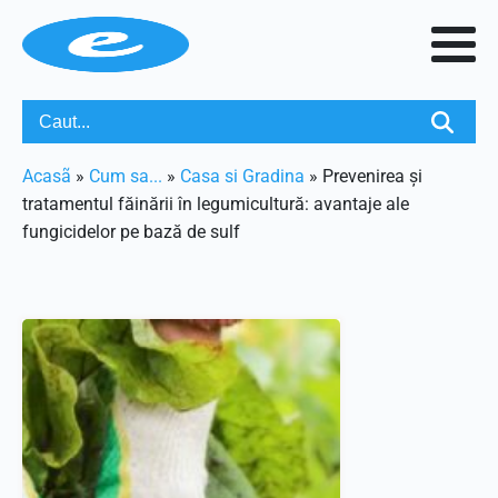
Acasã
»
Cum sa...
»
Casa si Gradina
»
Prevenirea și
tratamentul făinării în legumicultură: avantaje ale
fungicidelor pe bază de sulf