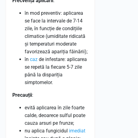
Frecvența aplicării
:
în mod preventiv: aplicarea
se face la intervale de 7-14
zile, în funcție de condițiile
climatice (umiditate ridicată
și temperaturi moderate
favorizează apariția făinării);
în
caz
de infestare: aplicarea
se repetă la fiecare 5-7 zile
până la dispariția
simptomelor.
Precauții
:
evită aplicarea în zile foarte
calde, deoarece sulful poate
cauza arsuri pe frunze;
nu aplica fungicidul
imediat