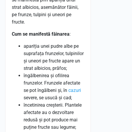
strat albicios, asemănător făinii,
pe frunze, tulpini și uneori pe
fructe.
Cum se manifestă făinarea
:
apariția unei pudre albe pe
suprafața frunzelor, tulpinilor
și uneori pe fructe apare un
strat albicios, prăfos;
îngălbenirea și ofilirea
frunzelor. Frunzele afectate
se pot îngălbeni și, în
cazuri
severe, se usucă și cad;
încetinirea creșterii. Plantele
afectate au o dezvoltare
redusă și pot produce mai
puține fructe sau legume;