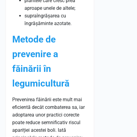
plantele care cresc prea
aproape unele de altele;
supraîngrășarea cu
îngrășăminte azotate.
Metode de
prevenire a
făinării în
legumicultură
Prevenirea făinării este mult mai
eficientă decât combaterea sa, iar
adoptarea unor practici corecte
poate reduce semnificativ riscul
apariției acestei boli. Iată