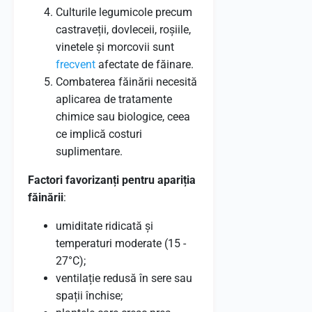
Culturile legumicole precum
castraveții, dovleceii, roșiile,
vinetele și morcovii sunt
frecvent
afectate de făinare.
Combaterea făinării necesită
aplicarea de tratamente
chimice sau biologice, ceea
ce implică costuri
suplimentare.
Factori favorizanți pentru apariția
făinării
:
umiditate ridicată și
temperaturi moderate (15 -
27°C);
ventilație redusă în sere sau
spații închise;