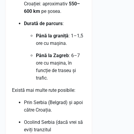
Croației: aproximativ
550–
600 km
pe șosea.
Durată de parcurs
:
Până la graniță
: 1–1,5
ore cu mașina.
Până la Zagreb
: 6–7
ore cu mașina, în
funcție de traseu și
trafic.
Există mai multe rute posibile:
Prin Serbia (Belgrad) și apoi
către Croația.
Ocolind Serbia (dacă vrei să
eviți tranzitul