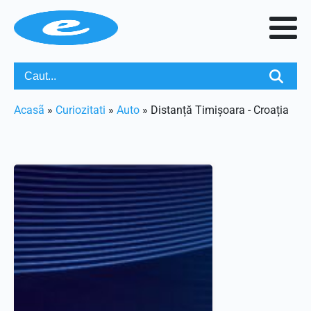
Acasã
»
Curiozitati
»
Auto
»
Distanță Timișoara - Croația