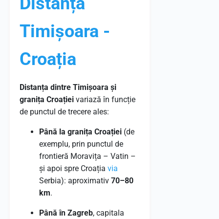
Distanță
Timișoara -
Croația
Distanța dintre Timișoara și
granița Croației
variază în funcție
de punctul de trecere ales:
Până la granița Croației
(de
exemplu, prin punctul de
frontieră Moravița – Vatin –
și apoi spre Croația
via
Serbia): aproximativ
70–80
km
.
Până în Zagreb
, capitala