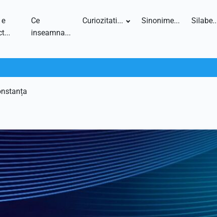
 e
Ce
Curiozitati...
Sinonime...
Silabe..
t...
inseamna...
onstanța