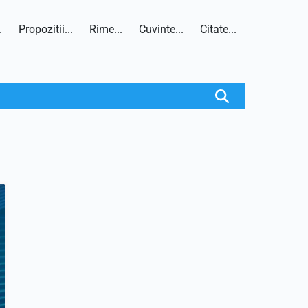
.
Propozitii...
Rime...
Cuvinte...
Citate...