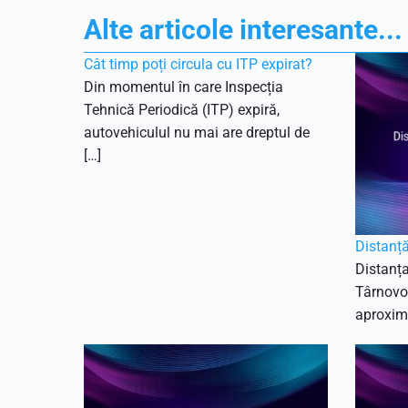
Alte articole interesante...
Cât timp poți circula cu ITP expirat?
Din momentul în care Inspecția
Tehnică Periodică (ITP) expiră,
autovehiculul nu mai are dreptul de
[…]
Distanță
Distanța
Târnovo 
aproxima