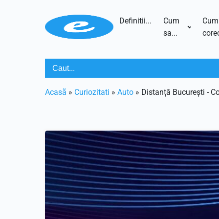
Definitii...
Cum
Cum
sa...
corec
Acasã
»
Curiozitati
»
Auto
»
Distanță București - C