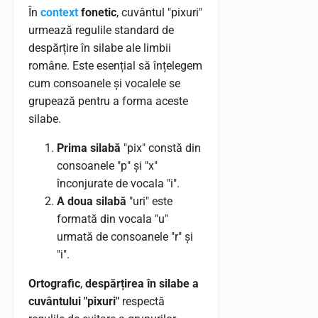
În
context
fonetic
, cuvântul "pixuri"
urmează regulile standard de
despărțire în silabe ale limbii
române. Este esențial să înțelegem
cum consoanele și vocalele se
grupează pentru a forma aceste
silabe.
Prima silabă
"pix" constă din
consoanele "p" și "x"
înconjurate de vocala "i".
A doua silabă
"uri" este
formată din vocala "u"
urmată de consoanele "r" și
"i".
Ortografic
,
despărțirea în silabe a
cuvântului "pixuri"
respectă