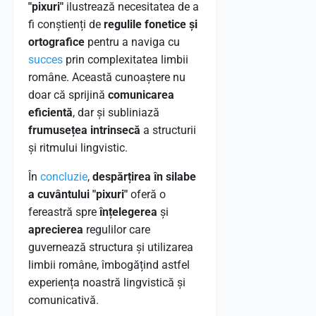
"pixuri"
ilustrează necesitatea de a
fi conștienți de
regulile fonetice și
ortografice
pentru a naviga cu
succes
prin complexitatea limbii
române. Această cunoaștere nu
doar că sprijină
comunicarea
eficientă
, dar și subliniază
frumusețea intrinsecă
a structurii
și ritmului lingvistic.
În
concluzie
,
despărțirea în silabe
a cuvântului "pixuri"
oferă o
fereastră spre
înțelegerea
și
aprecierea
regulilor care
guvernează structura și utilizarea
limbii române, îmbogățind astfel
experiența noastră lingvistică și
comunicativă.