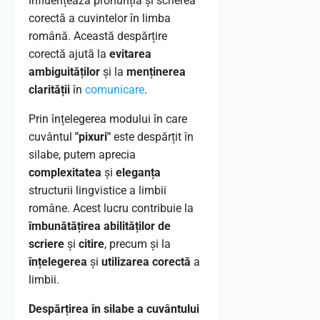
influențează pronunția și scrierea
corectă a cuvintelor în limba
română. Această despărțire
corectă ajută la
evitarea
ambiguităților
și la
menținerea
clarității
în
comunicare
.
Prin înțelegerea modului în care
cuvântul
"pixuri"
este despărțit în
silabe, putem aprecia
complexitatea
și
eleganța
structurii lingvistice a limbii
române. Acest lucru contribuie la
îmbunătățirea abilităților de
scriere
și
citire
, precum și la
înțelegerea
și
utilizarea corectă
a
limbii.
Despărțirea în silabe a cuvântului