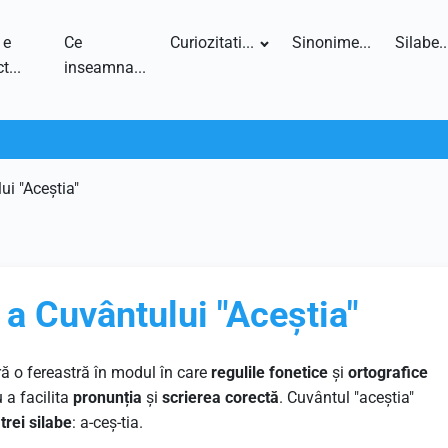
 e
Ce
Curiozitati...
Sinonime...
Silabe..
t...
inseamna...
ui "Aceștia"
 a Cuvântului "Aceștia"
ă o fereastră în modul în care
regulile fonetice
și
ortografice
 a facilita
pronunția
și
scrierea corectă
. Cuvântul "aceștia"
n
trei silabe
: a-ceș-tia.