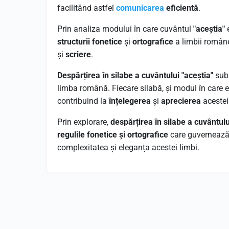
facilitând astfel
comunicarea
eficientă
.
Prin analiza modului în care cuvântul
"aceștia"
e
structurii fonetice
și
ortografice
a limbii române
și
scriere
.
Despărțirea în silabe a cuvântului "aceștia"
subl
limba română. Fiecare silabă, și modul în care e
contribuind la
înțelegerea
și
aprecierea
acestei
Prin explorare,
despărțirea în silabe a cuvântulu
regulile fonetice și ortografice
care guvernează s
complexitatea și eleganța acestei limbi.