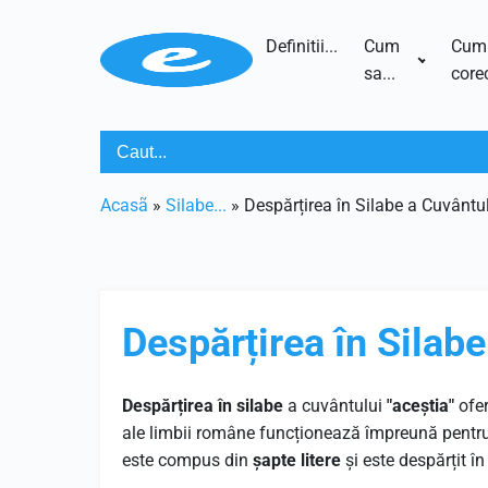
Definitii...
Cum
Cum
sa...
corec
Acasã
»
Silabe...
»
Despărțirea în Silabe a Cuvântul
Despărțirea în Silabe
Despărțirea în silabe
a cuvântului
"aceștia"
ofer
ale limbii române funcționează împreună pentru
este compus din
șapte litere
și este despărțit î