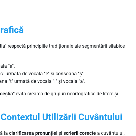
rafică
tia" respectă principiile tradiționale ale segmentării silabice
ala "a".
c" urmată de vocala "e" și consoana "ș".
na "t" urmată de vocala "i" și vocala "a".
ceștia"
evită crearea de grupuri neortografice de litere și
 Contextul Utilizării Cuvântului
ă la
clarificarea pronunției
și
scrierii corecte
a cuvântului,