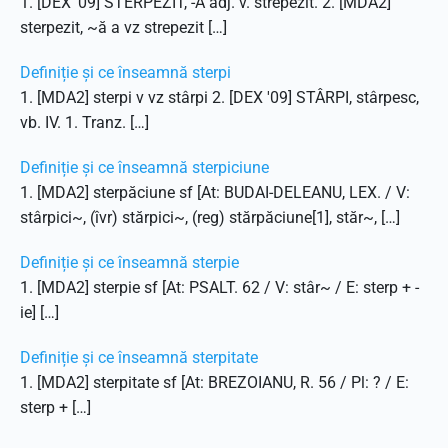
1. [DEX '09] STERPEZIT, -Ă adj. v. strepezit. 2. [MDA2]
sterpezit, ~ă a vz strepezit […]
Definiție și ce înseamnă sterpi
1. [MDA2] sterpi v vz stârpi 2. [DEX '09] STÂRPI, stârpesc,
vb. IV. 1. Tranz. […]
Definiție și ce înseamnă sterpiciune
1. [MDA2] sterpăciune sf [At: BUDAI-DELEANU, LEX. / V:
stârpici~, (îvr) stărpici~, (reg) stărpăciune[1], stăr~, […]
Definiție și ce înseamnă sterpie
1. [MDA2] sterpie sf [At: PSALT. 62 / V: stâr~ / E: sterp + -
ie] […]
Definiție și ce înseamnă sterpitate
1. [MDA2] sterpitate sf [At: BREZOIANU, R. 56 / Pl: ? / E:
sterp + […]