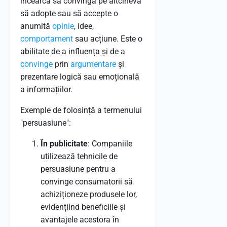
încearcă să convingă pe altcineva
să adopte sau să accepte o
anumită
opinie
, idee,
comportament
sau acțiune. Este o
abilitate de a influența și de a
convinge
prin
argumentare
și
prezentare logică sau emoțională
a informațiilor.
Exemple de folosință a termenului
"persuasiune":
În publicitate
: Companiile
utilizează tehnicile de
persuasiune pentru a
convinge consumatorii să
achiziționeze produsele lor,
evidențiind beneficiile și
avantajele acestora în