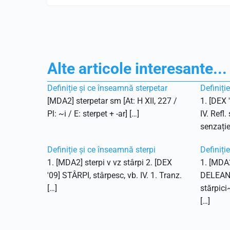
Alte articole interesante...
Definiție și ce înseamnă sterpetar
Definiți
[MDA2] sterpetar sm [At: H XII, 227 /
1. [DEX 
Pl: ~i / E: sterpet + -ar] […]
IV. Refl.
senzație
Definiție și ce înseamnă sterpi
Definiți
1. [MDA2] sterpi v vz stârpi 2. [DEX
1. [MDA2
'09] STÂRPI, stârpesc, vb. IV. 1. Tranz.
DELEANU,
[…]
stărpici
[…]