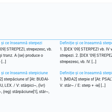
e și ce înseamnă sterpezi
Definiție și ce înseamnă sterp
'09] STREPEZI, strepezesc, vb.
1. [DEX '09] STERPEZI vb. IV v
 și tranz. A (se) produce o
strepezi. 2. [DEX '09] STREPEZ
 […]
strepezesc, vb. IV. […]
e și ce înseamnă sterpiciune
Definiție și ce înseamnă sterp
] sterpăciune sf [At: BUDAI-
1. [MDA2] sterpie sf [At: PSAL
 LEX. / V: stârpici~, (îvr)
V: stâr~ / E: sterp + -ie] […]
~, (reg) stărpăciune[1], stăr~,