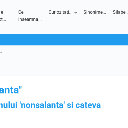
 e
Ce
Curiozitati...
Sinonime...
Silabe..
t...
inseamna...
"
anta"
nului 'nonsalanta' si cateva