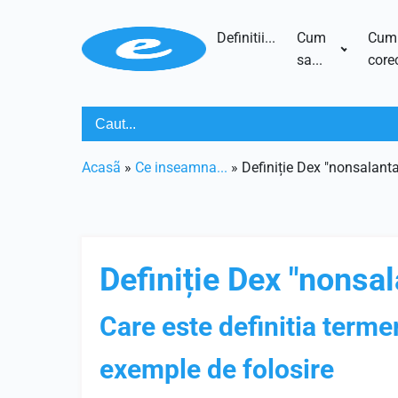
Definitii...
Cum
Cum
sa...
corec
Acasã
»
Ce inseamna...
»
Definiție Dex "nonsalanta
Definiție Dex "nonsal
Care este definitia terme
exemple de folosire