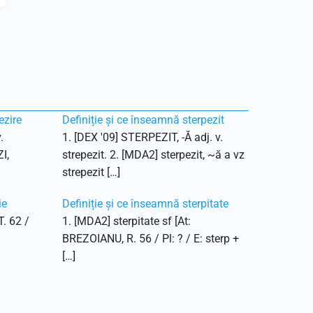
ezire
Definiție și ce înseamnă sterpezit
.
1. [DEX '09] STERPEZIT, -Ă adj. v.
I,
strepezit. 2. [MDA2] sterpezit, ~ă a vz
strepezit […]
ie
Definiție și ce înseamnă sterpitate
T. 62 /
1. [MDA2] sterpitate sf [At:
BREZOIANU, R. 56 / Pl: ? / E: sterp +
[…]