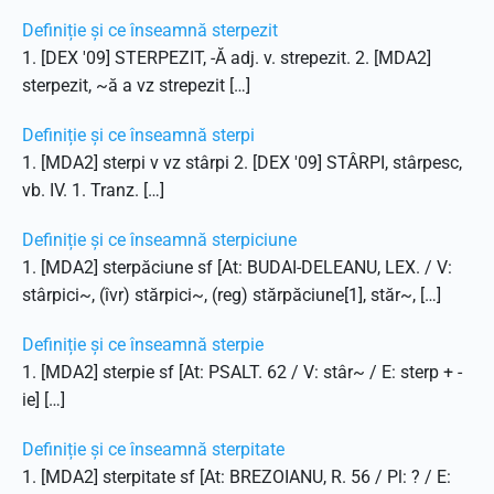
Definiție și ce înseamnă sterpezit
1. [DEX '09] STERPEZIT, -Ă adj. v. strepezit. 2. [MDA2]
sterpezit, ~ă a vz strepezit […]
Definiție și ce înseamnă sterpi
1. [MDA2] sterpi v vz stârpi 2. [DEX '09] STÂRPI, stârpesc,
vb. IV. 1. Tranz. […]
Definiție și ce înseamnă sterpiciune
1. [MDA2] sterpăciune sf [At: BUDAI-DELEANU, LEX. / V:
stârpici~, (îvr) stărpici~, (reg) stărpăciune[1], stăr~, […]
Definiție și ce înseamnă sterpie
1. [MDA2] sterpie sf [At: PSALT. 62 / V: stâr~ / E: sterp + -
ie] […]
Definiție și ce înseamnă sterpitate
1. [MDA2] sterpitate sf [At: BREZOIANU, R. 56 / Pl: ? / E: