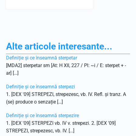
Alte articole interesante...
Definiție și ce înseamnă sterpetar
[MDA2] sterpetar sm [At: H XII, 227 / Pl: ~i / E: sterpet + -
ar] […]
Definiție și ce înseamnă sterpezi
1. [DEX '09] STREPEZI, strepezesc, vb. IV. Refl. și tranz. A
(se) produce o senzație […]
Definiție și ce înseamnă sterpezire
1. [DEX '09] STERPEZI vb. IV v. strepezi. 2. [DEX '09]
STREPEZI, strepezesc, vb. IV. […]