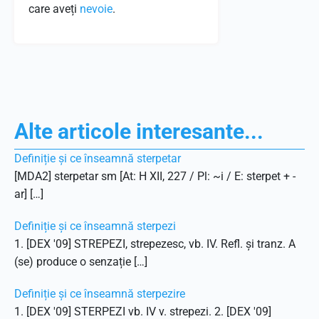
care aveți
nevoie
.
Alte articole interesante...
Definiție și ce înseamnă sterpetar
[MDA2] sterpetar sm [At: H XII, 227 / Pl: ~i / E: sterpet + -
ar] […]
Definiție și ce înseamnă sterpezi
1. [DEX '09] STREPEZI, strepezesc, vb. IV. Refl. și tranz. A
(se) produce o senzație […]
Definiție și ce înseamnă sterpezire
1. [DEX '09] STERPEZI vb. IV v. strepezi. 2. [DEX '09]