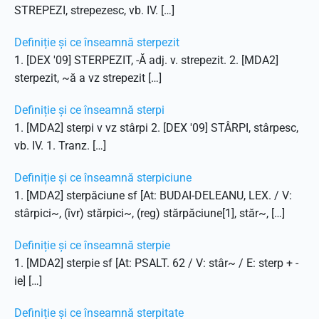
STREPEZI, strepezesc, vb. IV. […]
Definiție și ce înseamnă sterpezit
1. [DEX '09] STERPEZIT, -Ă adj. v. strepezit. 2. [MDA2]
sterpezit, ~ă a vz strepezit […]
Definiție și ce înseamnă sterpi
1. [MDA2] sterpi v vz stârpi 2. [DEX '09] STÂRPI, stârpesc,
vb. IV. 1. Tranz. […]
Definiție și ce înseamnă sterpiciune
1. [MDA2] sterpăciune sf [At: BUDAI-DELEANU, LEX. / V:
stârpici~, (îvr) stărpici~, (reg) stărpăciune[1], stăr~, […]
Definiție și ce înseamnă sterpie
1. [MDA2] sterpie sf [At: PSALT. 62 / V: stâr~ / E: sterp + -
ie] […]
Definiție și ce înseamnă sterpitate