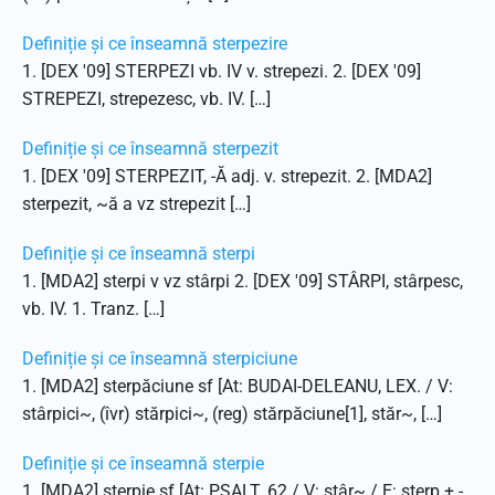
Definiție și ce înseamnă sterpezire
1. [DEX '09] STERPEZI vb. IV v. strepezi. 2. [DEX '09]
STREPEZI, strepezesc, vb. IV. […]
Definiție și ce înseamnă sterpezit
1. [DEX '09] STERPEZIT, -Ă adj. v. strepezit. 2. [MDA2]
sterpezit, ~ă a vz strepezit […]
Definiție și ce înseamnă sterpi
1. [MDA2] sterpi v vz stârpi 2. [DEX '09] STÂRPI, stârpesc,
vb. IV. 1. Tranz. […]
Definiție și ce înseamnă sterpiciune
1. [MDA2] sterpăciune sf [At: BUDAI-DELEANU, LEX. / V:
stârpici~, (îvr) stărpici~, (reg) stărpăciune[1], stăr~, […]
Definiție și ce înseamnă sterpie
1. [MDA2] sterpie sf [At: PSALT. 62 / V: stâr~ / E: sterp + -