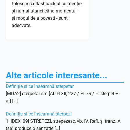
folosească flashback-ul cu atenție
și numai atunci când momentul -
și modul de a povesti - sunt
adecvate.
Alte articole interesante...
Definiție și ce înseamnă sterpetar
[MDA2] sterpetar sm [At: H XII, 227 / Pl: ~i / E: sterpet + -
ar] […]
Definiție și ce înseamnă sterpezi
1. [DEX '09] STREPEZI, strepezesc, vb. IV. Refl. și tranz. A
(se) produce o senzație […]