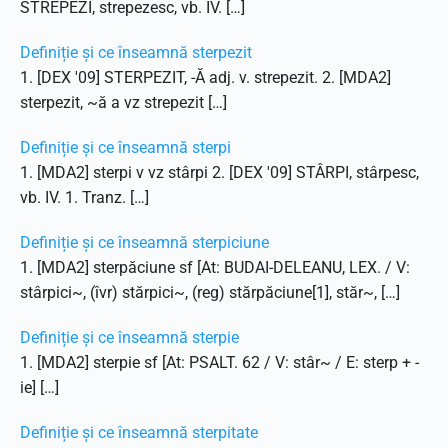
STREPEZI, strepezesc, vb. IV. […]
Definiție și ce înseamnă sterpezit
1. [DEX '09] STERPEZIT, -Ă adj. v. strepezit. 2. [MDA2]
sterpezit, ~ă a vz strepezit […]
Definiție și ce înseamnă sterpi
1. [MDA2] sterpi v vz stârpi 2. [DEX '09] STÂRPI, stârpesc,
vb. IV. 1. Tranz. […]
Definiție și ce înseamnă sterpiciune
1. [MDA2] sterpăciune sf [At: BUDAI-DELEANU, LEX. / V:
stârpici~, (îvr) stărpici~, (reg) stărpăciune[1], stăr~, […]
Definiție și ce înseamnă sterpie
1. [MDA2] sterpie sf [At: PSALT. 62 / V: stâr~ / E: sterp + -
ie] […]
Definiție și ce înseamnă sterpitate