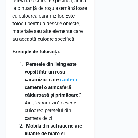
referă la o culoare specifică, adică
la o nuanță de roșu asemănătoare
cu culoarea cărămizilor. Este
folosit pentru a descrie obiecte,
materiale sau alte elemente care
au această culoare specifică.
Exemple de folosință:
"Peretele din living este
vopsit într-un roșu
cărămiziu, care
conferă
camerei o atmosferă
călduroasă și primitoare."
-
Aici, "cărămiziu" descrie
culoarea peretelui din
camera de zi.
"Mobila din sufragerie are
nuanțe de maro și