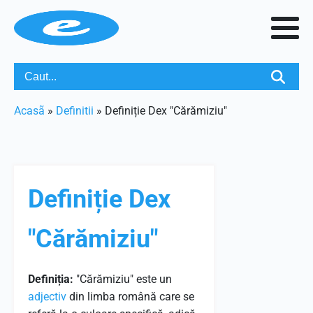
Acasã
»
Definitii
»
Definiție Dex "Cărămiziu"
Definiție Dex
"Cărămiziu"
Definiția:
"Cărămiziu" este un
adjectiv
din limba română care se