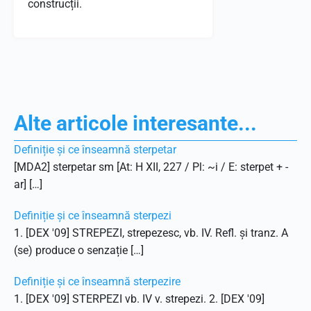
construcții.
Alte articole interesante...
Definiție și ce înseamnă sterpetar
[MDA2] sterpetar sm [At: H XII, 227 / Pl: ~i / E: sterpet + -
ar] […]
Definiție și ce înseamnă sterpezi
1. [DEX '09] STREPEZI, strepezesc, vb. IV. Refl. și tranz. A
(se) produce o senzație […]
Definiție și ce înseamnă sterpezire
1. [DEX '09] STERPEZI vb. IV v. strepezi. 2. [DEX '09]