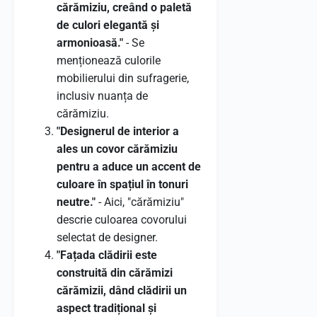
cărămiziu, creând o paletă
de culori elegantă și
armonioasă."
- Se
menționează culorile
mobilierului din sufragerie,
inclusiv nuanța de
cărămiziu.
"Designerul de interior a
ales un covor cărămiziu
pentru a aduce un accent de
culoare în spațiul în tonuri
neutre."
- Aici, "cărămiziu"
descrie culoarea covorului
selectat de designer.
"Fațada clădirii este
construită din cărămizi
cărămizii, dând clădirii un
aspect tradițional și