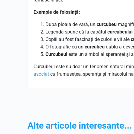
Exemple de folosință:
După ploaia de vară, un
curcubeu
magnific
Legenda spune că la capătul
curcubeului
Copiii au fost fascinați de culorile vii ale
c
O fotografie cu un
curcubeu
dublu a deven
Curcubeul
este un simbol al speranței și al 
Curcubeul este nu doar un fenomen natural minu
asociat
cu frumusețea, speranța și miracolul nat
Alte articole interesante...