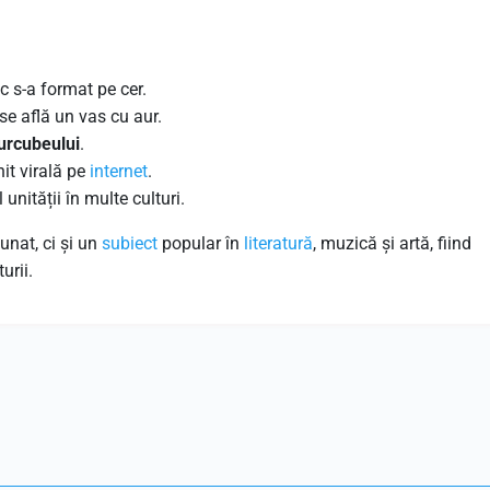
 s-a format pe cer.
se află un vas cu aur.
urcubeului
.
it virală pe
internet
.
unității în multe culturi.
nat, ci și un
subiect
popular în
literatură
, muzică și artă, fiind
urii.