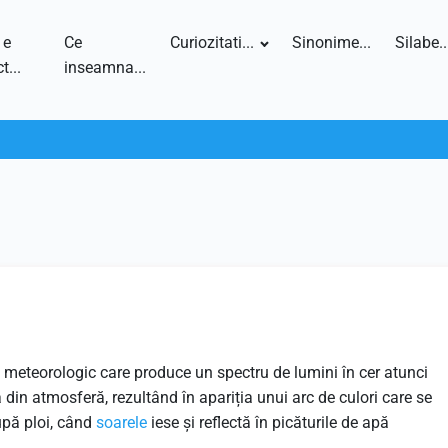
 e
Ce
Curiozitati...
Sinonime...
Silabe..
t...
inseamna...
 meteorologic care produce un spectru de lumini în cer atunci
 din atmosferă, rezultând în apariția unui arc de culori care se
upă ploi, când
soarele
iese și reflectă în picăturile de apă