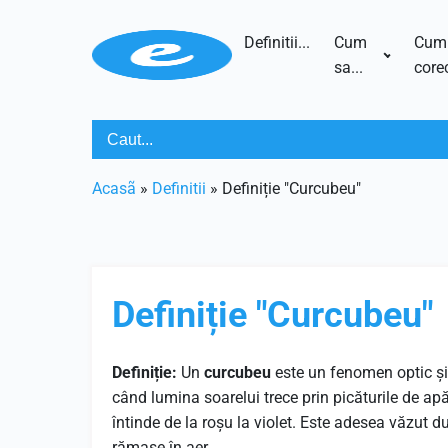
Definitii...
Cum
Cum
sa...
corec
Acasã
»
Definitii
»
Definiție "Curcubeu"
Definiție "Curcubeu"
Definiție:
Un
curcubeu
este un fenomen optic și
când lumina soarelui trece prin picăturile de apă
întinde de la roșu la violet. Este adesea văzut d
rămase în aer.